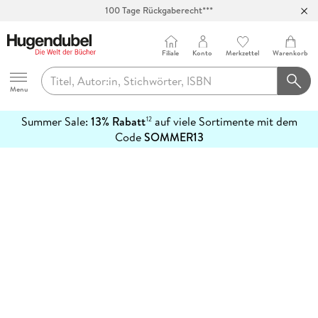
100 Tage Rückgaberecht***
Abholung in über 100 Filialen
Filiale
Konto
Merkzettel
Warenkorb
Hugendubel
Menu
Summer Sale:
13% Rabatt
auf viele Sortimente mit dem
12
mehr
Code
SOMMER13
erfahren