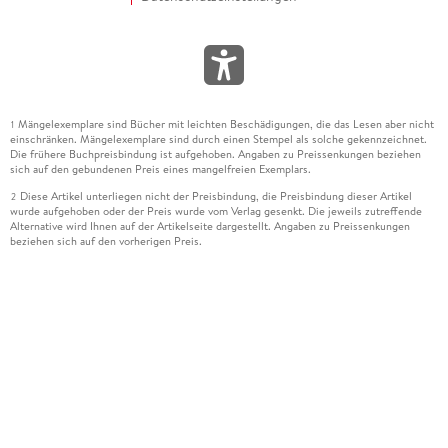
Mängelexemplare sind Bücher mit leichten Beschädigungen, die das Lesen aber nicht
1
einschränken. Mängelexemplare sind durch einen Stempel als solche gekennzeichnet.
Die frühere Buchpreisbindung ist aufgehoben. Angaben zu Preissenkungen beziehen
sich auf den gebundenen Preis eines mangelfreien Exemplars.
Diese Artikel unterliegen nicht der Preisbindung, die Preisbindung dieser Artikel
2
wurde aufgehoben oder der Preis wurde vom Verlag gesenkt. Die jeweils zutreffende
Alternative wird Ihnen auf der Artikelseite dargestellt. Angaben zu Preissenkungen
beziehen sich auf den vorherigen Preis.
Durch Öffnen der Leseprobe willigen Sie ein, dass Daten an den Anbieter der
3
Leseprobe übermittelt werden.
Der gebundene Preis dieses Artikels wird nach Ablauf des auf der Artikelseite
4
dargestellten Datums vom Verlag angehoben.
Der Preisvergleich bezieht sich auf die unverbindliche Preisempfehlung (UVP) des
5
Herstellers.
Der gebundene Preis dieses Artikels wurde vom Verlag gesenkt. Angaben zu
6
Preissenkungen beziehen sich auf den vorherigen Preis.
Die Preisbindung dieses Artikels wurde aufgehoben. Angaben zu Preissenkungen
7