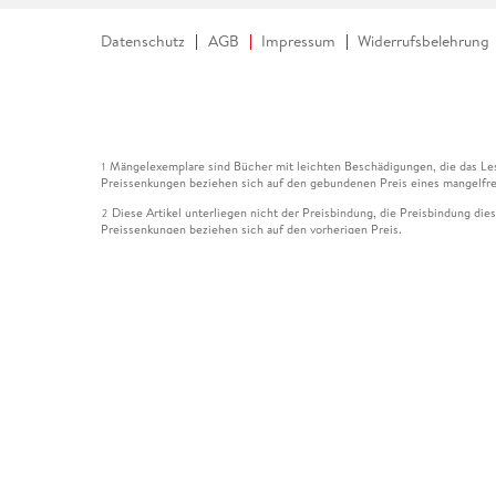
Datenschutz
AGB
Impressum
Widerrufsbelehrung
Mängelexemplare sind Bücher mit leichten Beschädigungen, die das Les
1
Preissenkungen beziehen sich auf den gebundenen Preis eines mangelfre
Diese Artikel unterliegen nicht der Preisbindung, die Preisbindung die
2
Preissenkungen beziehen sich auf den vorherigen Preis.
Durch Öffnen der Leseprobe willigen Sie ein, dass Daten an den Anbie
3
Der gebundene Preis dieses Artikels wird nach Ablauf des auf der Arti
4
Der Preisvergleich bezieht sich auf die unverbindliche Preisempfehlun
5
Der gebundene Preis dieses Artikels wurde vom Verlag gesenkt. Angabe
6
Die Preisbindung dieses Artikels wurde aufgehoben. Angaben zu Preis
7
Der gebundene Preis dieses Artikels wird nach Ablauf des auf der Arti
8
Ihr Gutschein SOMMER13 gilt bis einschließlich 10.08.2026. Sie könne
12
gültig für gesetzlich preisgebundene Artikel (deutschsprachige Bücher 
Gutscheinen und Geschenkkarten kombinierbar. Eine Barauszahlung ist ni