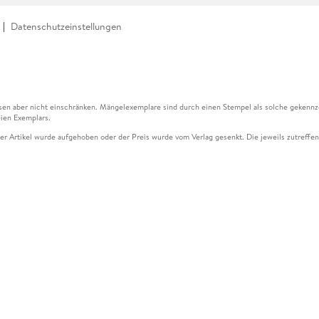
Datenschutzeinstellungen
en aber nicht einschränken. Mängelexemplare sind durch einen Stempel als solche gekennz
ien Exemplars.
ser Artikel wurde aufgehoben oder der Preis wurde vom Verlag gesenkt. Die jeweils zutreffend
ter der Leseprobe übermittelt werden.
kelseite dargestellten Datums vom Verlag angehoben.
g (UVP) des Herstellers.
n zu Preissenkungen beziehen sich auf den vorherigen Preis.
senkungen beziehen sich auf den letzten gebundenen Preis.
kelseite dargestellten Datums vom Verlag angehoben.
n den Gutschein ausschließlich online einlösen unter www.hugendubel.de. Keine Bestellung z
und eBooks) sowie für preisgebundene Kalender, tolino shine (4016621130466), tolino selec
cht möglich. Ein Weiterverkauf und der Handel des Gutscheincodes sind nicht gestattet.