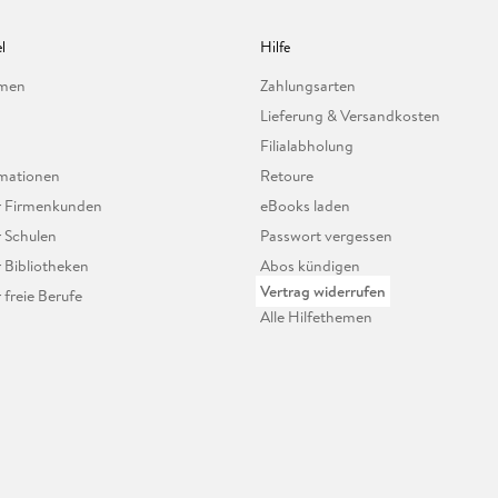
l
Hilfe
hmen
Zahlungsarten
Lieferung & Versandkosten
Filialabholung
mationen
Retoure
ür Firmenkunden
eBooks laden
r Schulen
Passwort vergessen
r Bibliotheken
Abos kündigen
Vertrag widerrufen
r freie Berufe
Alle Hilfethemen