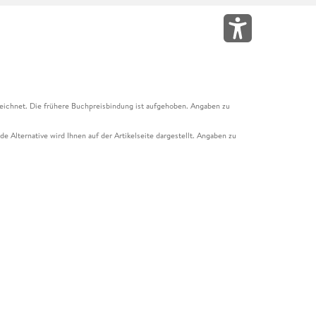
eichnet. Die frühere Buchpreisbindung ist aufgehoben. Angaben zu
e Alternative wird Ihnen auf der Artikelseite dargestellt. Angaben zu
ur Abholung mit Zahlung in der Filiale möglich. Der Gutschein ist nicht
t und das Hugendubel Hörbuch Abo. Der Gutschein ist nicht mit anderen