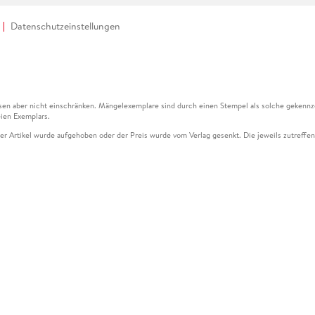
Datenschutzeinstellungen
en aber nicht einschränken. Mängelexemplare sind durch einen Stempel als solche gekennz
ien Exemplars.
ser Artikel wurde aufgehoben oder der Preis wurde vom Verlag gesenkt. Die jeweils zutreffend
ter der Leseprobe übermittelt werden.
kelseite dargestellten Datums vom Verlag angehoben.
g (UVP) des Herstellers.
n zu Preissenkungen beziehen sich auf den vorherigen Preis.
senkungen beziehen sich auf den letzten gebundenen Preis.
kelseite dargestellten Datums vom Verlag angehoben.
n den Gutschein ausschließlich online einlösen unter www.hugendubel.de. Keine Bestellung z
und eBooks) sowie für preisgebundene Kalender, tolino shine (4016621130466), tolino selec
cht möglich. Ein Weiterverkauf und der Handel des Gutscheincodes sind nicht gestattet.