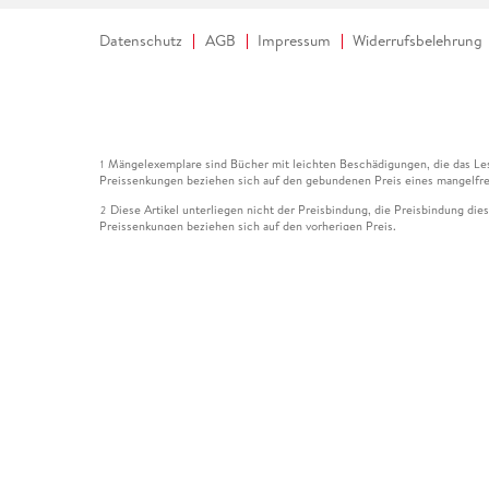
Datenschutz
AGB
Impressum
Widerrufsbelehrung
Mängelexemplare sind Bücher mit leichten Beschädigungen, die das Les
1
Preissenkungen beziehen sich auf den gebundenen Preis eines mangelfre
Diese Artikel unterliegen nicht der Preisbindung, die Preisbindung die
2
Preissenkungen beziehen sich auf den vorherigen Preis.
Durch Öffnen der Leseprobe willigen Sie ein, dass Daten an den Anbie
3
Der gebundene Preis dieses Artikels wird nach Ablauf des auf der Arti
4
Der Preisvergleich bezieht sich auf die unverbindliche Preisempfehlun
5
Der gebundene Preis dieses Artikels wurde vom Verlag gesenkt. Angabe
6
Die Preisbindung dieses Artikels wurde aufgehoben. Angaben zu Preis
7
Der gebundene Preis dieses Artikels wird nach Ablauf des auf der Arti
8
Ihr Gutschein SOMMER13 gilt bis einschließlich 10.08.2026. Sie könne
12
gültig für gesetzlich preisgebundene Artikel (deutschsprachige Bücher 
Gutscheinen und Geschenkkarten kombinierbar. Eine Barauszahlung ist ni