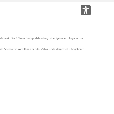
eichnet. Die frühere Buchpreisbindung ist aufgehoben. Angaben zu
e Alternative wird Ihnen auf der Artikelseite dargestellt. Angaben zu
ur Abholung mit Zahlung in der Filiale möglich. Der Gutschein ist nicht
t und das Hugendubel Hörbuch Abo. Der Gutschein ist nicht mit anderen