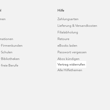
l
Hilfe
hmen
Zahlungsarten
Lieferung & Versandkosten
Filialabholung
mationen
Retoure
ür Firmenkunden
eBooks laden
r Schulen
Passwort vergessen
r Bibliotheken
Abos kündigen
Vertrag widerrufen
r freie Berufe
Alle Hilfethemen