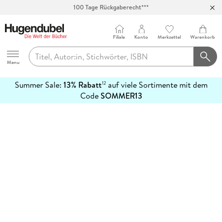
100 Tage Rückgaberecht***
Abholung in über 100 Filialen
Filiale
Konto
Merkzettel
Warenkorb
Hugendubel
Menu
Summer Sale:
13% Rabatt
auf viele Sortimente mit dem
12
mehr
Code
SOMMER13
erfahren