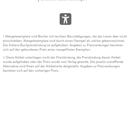
Mängelexemplare sind Bücher mit leichten Beschädigungen, die das Lesen aber nicht
1
einschränken. Mängelexemplare sind durch einen Stempel als solche gekennzeichnet.
Die frühere Buchpreisbindung ist aufgehoben. Angaben zu Preissenkungen beziehen
sich auf den gebundenen Preis eines mangelfreien Exemplars.
Diese Artikel unterliegen nicht der Preisbindung, die Preisbindung dieser Artikel
2
wurde aufgehoben oder der Preis wurde vom Verlag gesenkt. Die jeweils zutreffende
Alternative wird Ihnen auf der Artikelseite dargestellt. Angaben zu Preissenkungen
beziehen sich auf den vorherigen Preis.
Durch Öffnen der Leseprobe willigen Sie ein, dass Daten an den Anbieter der
3
Leseprobe übermittelt werden.
Der gebundene Preis dieses Artikels wird nach Ablauf des auf der Artikelseite
4
dargestellten Datums vom Verlag angehoben.
Der Preisvergleich bezieht sich auf die unverbindliche Preisempfehlung (UVP) des
5
Herstellers.
Der gebundene Preis dieses Artikels wurde vom Verlag gesenkt. Angaben zu
6
Preissenkungen beziehen sich auf den vorherigen Preis.
Die Preisbindung dieses Artikels wurde aufgehoben. Angaben zu Preissenkungen
7