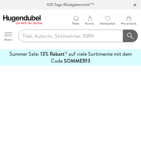
100 Tage Rückgaberecht***
Abholung in über 100 Filialen
Filiale
Konto
Merkzettel
Warenkorb
Hugendubel
Menu
Summer Sale:
13% Rabatt
auf viele Sortimente mit dem
12
mehr
Code
SOMMER13
erfahren