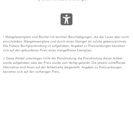
Mängelexemplare sind Bücher mit leichten Beschädigungen, die das Lesen aber nicht
1
einschränken. Mängelexemplare sind durch einen Stempel als solche gekennzeichnet.
Die frühere Buchpreisbindung ist aufgehoben. Angaben zu Preissenkungen beziehen
sich auf den gebundenen Preis eines mangelfreien Exemplars.
Diese Artikel unterliegen nicht der Preisbindung, die Preisbindung dieser Artikel
2
wurde aufgehoben oder der Preis wurde vom Verlag gesenkt. Die jeweils zutreffende
Alternative wird Ihnen auf der Artikelseite dargestellt. Angaben zu Preissenkungen
beziehen sich auf den vorherigen Preis.
Durch Öffnen der Leseprobe willigen Sie ein, dass Daten an den Anbieter der
3
Leseprobe übermittelt werden.
Der gebundene Preis dieses Artikels wird nach Ablauf des auf der Artikelseite
4
dargestellten Datums vom Verlag angehoben.
Der Preisvergleich bezieht sich auf die unverbindliche Preisempfehlung (UVP) des
5
Herstellers.
Der gebundene Preis dieses Artikels wurde vom Verlag gesenkt. Angaben zu
6
Preissenkungen beziehen sich auf den vorherigen Preis.
Die Preisbindung dieses Artikels wurde aufgehoben. Angaben zu Preissenkungen
7