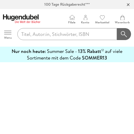
100 Tage Rückgaberecht***
Abholung in über 100 Filialen
Filiale
Konto
Merkzettel
Warenkorb
Hugendubel
Menu
Nur noch heute:
Summer Sale -
13% Rabatt
auf viele
12
mehr
Sortimente mit dem Code
SOMMER13
erfahren