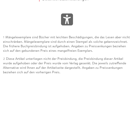
Mängelexemplare sind Bücher mit leichten Beschädigungen, die das Lesen aber nicht
1
einschränken. Mängelexemplare sind durch einen Stempel als solche gekennzeichnet.
Die frühere Buchpreisbindung ist aufgehoben. Angaben zu Preissenkungen beziehen
sich auf den gebundenen Preis eines mangelfreien Exemplars.
Diese Artikel unterliegen nicht der Preisbindung, die Preisbindung dieser Artikel
2
wurde aufgehoben oder der Preis wurde vom Verlag gesenkt. Die jeweils zutreffende
Alternative wird Ihnen auf der Artikelseite dargestellt. Angaben zu Preissenkungen
beziehen sich auf den vorherigen Preis.
Durch Öffnen der Leseprobe willigen Sie ein, dass Daten an den Anbieter der
3
Leseprobe übermittelt werden.
Der gebundene Preis dieses Artikels wird nach Ablauf des auf der Artikelseite
4
dargestellten Datums vom Verlag angehoben.
Der Preisvergleich bezieht sich auf die unverbindliche Preisempfehlung (UVP) des
5
Herstellers.
Der gebundene Preis dieses Artikels wurde vom Verlag gesenkt. Angaben zu
6
Preissenkungen beziehen sich auf den vorherigen Preis.
Die Preisbindung dieses Artikels wurde aufgehoben. Angaben zu Preissenkungen
7