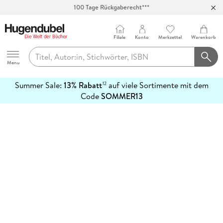
100 Tage Rückgaberecht***
Abholung in über 100 Filialen
Filiale
Konto
Merkzettel
Warenkorb
Hugendubel
Menu
Summer Sale:
13% Rabatt
auf viele Sortimente mit dem
12
mehr
Code
SOMMER13
erfahren