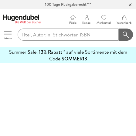
100 Tage Rückgaberecht***
Abholung in über 100 Filialen
Filiale
Konto
Merkzettel
Warenkorb
Hugendubel
Menu
Summer Sale:
13% Rabatt
auf viele Sortimente mit dem
12
mehr
Code
SOMMER13
erfahren