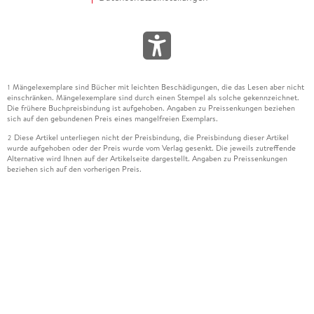
Mängelexemplare sind Bücher mit leichten Beschädigungen, die das Lesen aber nicht
1
einschränken. Mängelexemplare sind durch einen Stempel als solche gekennzeichnet.
Die frühere Buchpreisbindung ist aufgehoben. Angaben zu Preissenkungen beziehen
sich auf den gebundenen Preis eines mangelfreien Exemplars.
Diese Artikel unterliegen nicht der Preisbindung, die Preisbindung dieser Artikel
2
wurde aufgehoben oder der Preis wurde vom Verlag gesenkt. Die jeweils zutreffende
Alternative wird Ihnen auf der Artikelseite dargestellt. Angaben zu Preissenkungen
beziehen sich auf den vorherigen Preis.
Durch Öffnen der Leseprobe willigen Sie ein, dass Daten an den Anbieter der
3
Leseprobe übermittelt werden.
Der gebundene Preis dieses Artikels wird nach Ablauf des auf der Artikelseite
4
dargestellten Datums vom Verlag angehoben.
Der Preisvergleich bezieht sich auf die unverbindliche Preisempfehlung (UVP) des
5
Herstellers.
Der gebundene Preis dieses Artikels wurde vom Verlag gesenkt. Angaben zu
6
Preissenkungen beziehen sich auf den vorherigen Preis.
Die Preisbindung dieses Artikels wurde aufgehoben. Angaben zu Preissenkungen
7