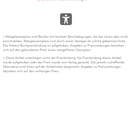
Mängelexemplare sind Bücher mit leichten Beschädigungen, die das Lesen aber nicht
1
einschränken. Mängelexemplare sind durch einen Stempel als solche gekennzeichnet.
Die frühere Buchpreisbindung ist aufgehoben. Angaben zu Preissenkungen beziehen
sich auf den gebundenen Preis eines mangelfreien Exemplars.
Diese Artikel unterliegen nicht der Preisbindung, die Preisbindung dieser Artikel
2
wurde aufgehoben oder der Preis wurde vom Verlag gesenkt. Die jeweils zutreffende
Alternative wird Ihnen auf der Artikelseite dargestellt. Angaben zu Preissenkungen
beziehen sich auf den vorherigen Preis.
Durch Öffnen der Leseprobe willigen Sie ein, dass Daten an den Anbieter der
3
Leseprobe übermittelt werden.
Der gebundene Preis dieses Artikels wird nach Ablauf des auf der Artikelseite
4
dargestellten Datums vom Verlag angehoben.
Der Preisvergleich bezieht sich auf die unverbindliche Preisempfehlung (UVP) des
5
Herstellers.
Der gebundene Preis dieses Artikels wurde vom Verlag gesenkt. Angaben zu
6
Preissenkungen beziehen sich auf den vorherigen Preis.
Die Preisbindung dieses Artikels wurde aufgehoben. Angaben zu Preissenkungen
7