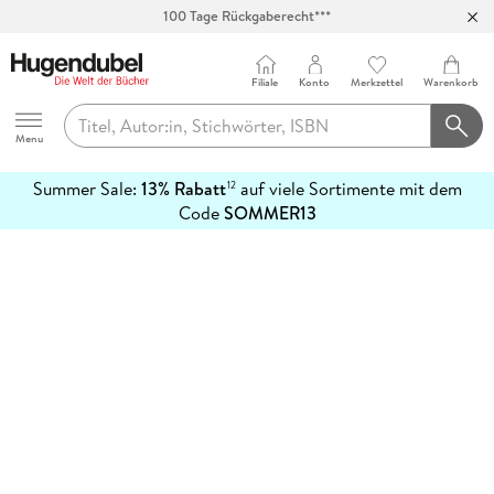
100 Tage Rückgaberecht***
Abholung in über 100 Filialen
Filiale
Konto
Merkzettel
Warenkorb
Hugendubel
Menu
Summer Sale:
13% Rabatt
auf viele Sortimente mit dem
12
mehr
Code
SOMMER13
erfahren