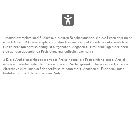
Mängelexemplare sind Bücher mit leichten Beschädigungen, die das Lesen aber nicht
1
einschränken. Mängelexemplare sind durch einen Stempel als solche gekennzeichnet.
Die frühere Buchpreisbindung ist aufgehoben. Angaben zu Preissenkungen beziehen
sich auf den gebundenen Preis eines mangelfreien Exemplars.
Diese Artikel unterliegen nicht der Preisbindung, die Preisbindung dieser Artikel
2
wurde aufgehoben oder der Preis wurde vom Verlag gesenkt. Die jeweils zutreffende
Alternative wird Ihnen auf der Artikelseite dargestellt. Angaben zu Preissenkungen
beziehen sich auf den vorherigen Preis.
Durch Öffnen der Leseprobe willigen Sie ein, dass Daten an den Anbieter der
3
Leseprobe übermittelt werden.
Der gebundene Preis dieses Artikels wird nach Ablauf des auf der Artikelseite
4
dargestellten Datums vom Verlag angehoben.
Der Preisvergleich bezieht sich auf die unverbindliche Preisempfehlung (UVP) des
5
Herstellers.
Der gebundene Preis dieses Artikels wurde vom Verlag gesenkt. Angaben zu
6
Preissenkungen beziehen sich auf den vorherigen Preis.
Die Preisbindung dieses Artikels wurde aufgehoben. Angaben zu Preissenkungen
7