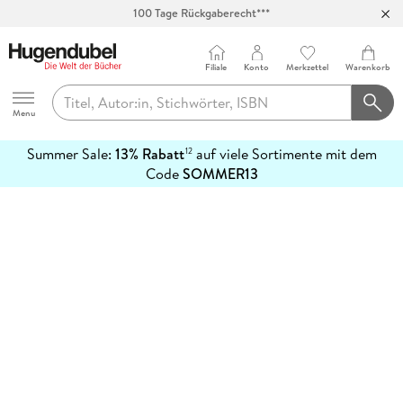
100 Tage Rückgaberecht***
Abholung in über 100 Filialen
Filiale
Konto
Merkzettel
Warenkorb
Hugendubel
Menu
Summer Sale:
13% Rabatt
auf viele Sortimente mit dem
12
mehr
Code
SOMMER13
erfahren