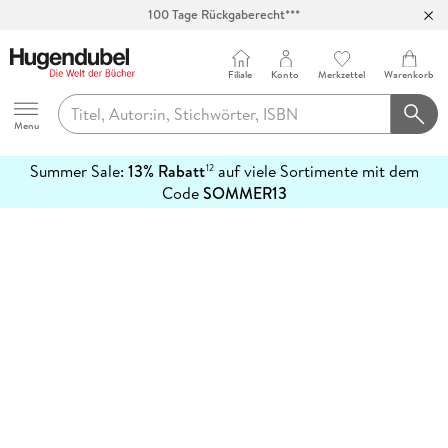
100 Tage Rückgaberecht***
Abholung in über 100 Filialen
Filiale
Konto
Merkzettel
Warenkorb
Hugendubel
Menu
Summer Sale:
13% Rabatt
auf viele Sortimente mit dem
12
mehr
Code
SOMMER13
erfahren