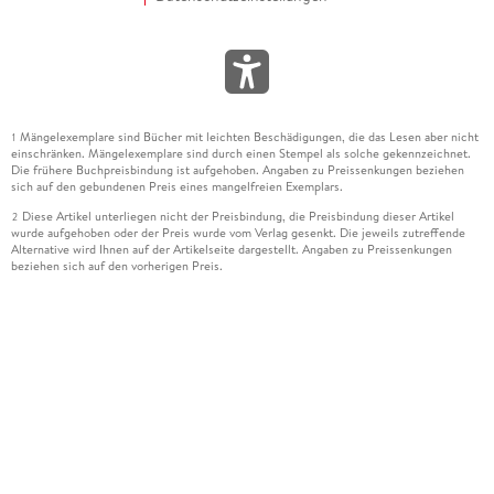
Mängelexemplare sind Bücher mit leichten Beschädigungen, die das Lesen aber nicht
1
einschränken. Mängelexemplare sind durch einen Stempel als solche gekennzeichnet.
Die frühere Buchpreisbindung ist aufgehoben. Angaben zu Preissenkungen beziehen
sich auf den gebundenen Preis eines mangelfreien Exemplars.
Diese Artikel unterliegen nicht der Preisbindung, die Preisbindung dieser Artikel
2
wurde aufgehoben oder der Preis wurde vom Verlag gesenkt. Die jeweils zutreffende
Alternative wird Ihnen auf der Artikelseite dargestellt. Angaben zu Preissenkungen
beziehen sich auf den vorherigen Preis.
Durch Öffnen der Leseprobe willigen Sie ein, dass Daten an den Anbieter der
3
Leseprobe übermittelt werden.
Der gebundene Preis dieses Artikels wird nach Ablauf des auf der Artikelseite
4
dargestellten Datums vom Verlag angehoben.
Der Preisvergleich bezieht sich auf die unverbindliche Preisempfehlung (UVP) des
5
Herstellers.
Der gebundene Preis dieses Artikels wurde vom Verlag gesenkt. Angaben zu
6
Preissenkungen beziehen sich auf den vorherigen Preis.
Die Preisbindung dieses Artikels wurde aufgehoben. Angaben zu Preissenkungen
7