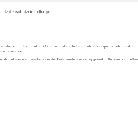
Datenschutzeinstellungen
en aber nicht einschränken. Mängelexemplare sind durch einen Stempel als solche gekennz
ien Exemplars.
ser Artikel wurde aufgehoben oder der Preis wurde vom Verlag gesenkt. Die jeweils zutreffend
ter der Leseprobe übermittelt werden.
kelseite dargestellten Datums vom Verlag angehoben.
g (UVP) des Herstellers.
n zu Preissenkungen beziehen sich auf den vorherigen Preis.
senkungen beziehen sich auf den letzten gebundenen Preis.
kelseite dargestellten Datums vom Verlag angehoben.
n den Gutschein ausschließlich online einlösen unter www.hugendubel.de. Keine Bestellung z
und eBooks) sowie für preisgebundene Kalender, tolino shine (4016621130466), tolino selec
cht möglich. Ein Weiterverkauf und der Handel des Gutscheincodes sind nicht gestattet.