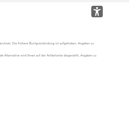
eichnet. Die frühere Buchpreisbindung ist aufgehoben. Angaben zu
e Alternative wird Ihnen auf der Artikelseite dargestellt. Angaben zu
ur Abholung mit Zahlung in der Filiale möglich. Der Gutschein ist nicht
t und das Hugendubel Hörbuch Abo. Der Gutschein ist nicht mit anderen