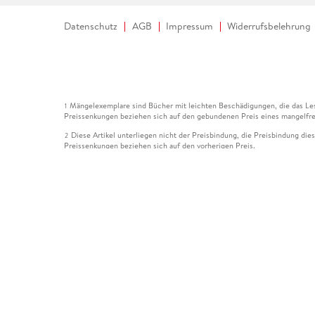
Datenschutz
AGB
Impressum
Widerrufsbelehrung
Mängelexemplare sind Bücher mit leichten Beschädigungen, die das Les
1
Preissenkungen beziehen sich auf den gebundenen Preis eines mangelfre
Diese Artikel unterliegen nicht der Preisbindung, die Preisbindung die
2
Preissenkungen beziehen sich auf den vorherigen Preis.
Durch Öffnen der Leseprobe willigen Sie ein, dass Daten an den Anbie
3
Der gebundene Preis dieses Artikels wird nach Ablauf des auf der Arti
4
Der Preisvergleich bezieht sich auf die unverbindliche Preisempfehlun
5
Der gebundene Preis dieses Artikels wurde vom Verlag gesenkt. Angabe
6
Die Preisbindung dieses Artikels wurde aufgehoben. Angaben zu Preis
7
Der gebundene Preis dieses Artikels wird nach Ablauf des auf der Arti
8
Ihr Gutschein SOMMER13 gilt bis einschließlich 10.08.2026. Sie könne
12
gültig für gesetzlich preisgebundene Artikel (deutschsprachige Bücher 
Gutscheinen und Geschenkkarten kombinierbar. Eine Barauszahlung ist ni