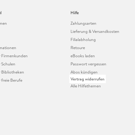
l
Hilfe
hmen
Zahlungsarten
Lieferung & Versandkosten
Filialabholung
mationen
Retoure
ür Firmenkunden
eBooks laden
r Schulen
Passwort vergessen
r Bibliotheken
Abos kündigen
Vertrag widerrufen
r freie Berufe
Alle Hilfethemen