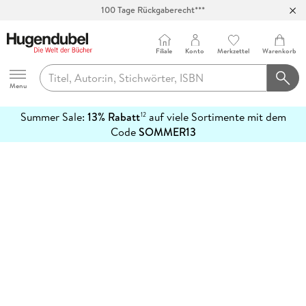
100 Tage Rückgaberecht***
Abholung in über 100 Filialen
Filiale
Konto
Merkzettel
Warenkorb
Hugendubel
Menu
Summer Sale:
13% Rabatt
auf viele Sortimente mit dem
12
mehr
Code
SOMMER13
erfahren