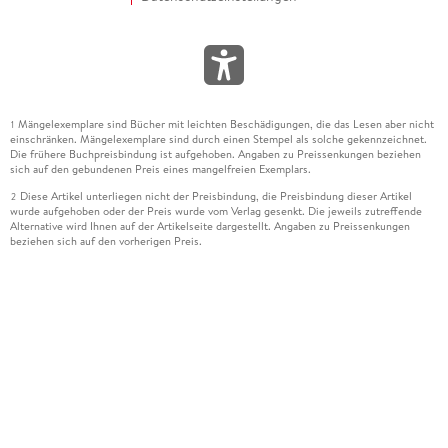
Mängelexemplare sind Bücher mit leichten Beschädigungen, die das Lesen aber nicht
1
einschränken. Mängelexemplare sind durch einen Stempel als solche gekennzeichnet.
Die frühere Buchpreisbindung ist aufgehoben. Angaben zu Preissenkungen beziehen
sich auf den gebundenen Preis eines mangelfreien Exemplars.
Diese Artikel unterliegen nicht der Preisbindung, die Preisbindung dieser Artikel
2
wurde aufgehoben oder der Preis wurde vom Verlag gesenkt. Die jeweils zutreffende
Alternative wird Ihnen auf der Artikelseite dargestellt. Angaben zu Preissenkungen
beziehen sich auf den vorherigen Preis.
Durch Öffnen der Leseprobe willigen Sie ein, dass Daten an den Anbieter der
3
Leseprobe übermittelt werden.
Der gebundene Preis dieses Artikels wird nach Ablauf des auf der Artikelseite
4
dargestellten Datums vom Verlag angehoben.
Der Preisvergleich bezieht sich auf die unverbindliche Preisempfehlung (UVP) des
5
Herstellers.
Der gebundene Preis dieses Artikels wurde vom Verlag gesenkt. Angaben zu
6
Preissenkungen beziehen sich auf den vorherigen Preis.
Die Preisbindung dieses Artikels wurde aufgehoben. Angaben zu Preissenkungen
7