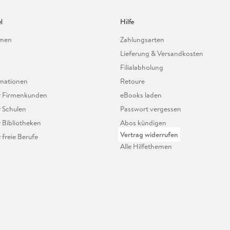
l
Hilfe
hmen
Zahlungsarten
Lieferung & Versandkosten
Filialabholung
mationen
Retoure
ür Firmenkunden
eBooks laden
r Schulen
Passwort vergessen
r Bibliotheken
Abos kündigen
Vertrag widerrufen
r freie Berufe
Alle Hilfethemen