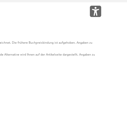
eichnet. Die frühere Buchpreisbindung ist aufgehoben. Angaben zu
e Alternative wird Ihnen auf der Artikelseite dargestellt. Angaben zu
ur Abholung mit Zahlung in der Filiale möglich. Der Gutschein ist nicht
t und das Hugendubel Hörbuch Abo. Der Gutschein ist nicht mit anderen