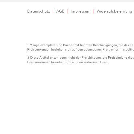
Datenschutz
AGB
Impressum
Widerrufsbelehrung
Mängelexemplare sind Bücher mit leichten Beschädigungen, die das Les
1
Preissenkungen beziehen sich auf den gebundenen Preis eines mangelfre
Diese Artikel unterliegen nicht der Preisbindung, die Preisbindung die
2
Preissenkungen beziehen sich auf den vorherigen Preis.
Durch Öffnen der Leseprobe willigen Sie ein, dass Daten an den Anbie
3
Der gebundene Preis dieses Artikels wird nach Ablauf des auf der Arti
4
Der Preisvergleich bezieht sich auf die unverbindliche Preisempfehlun
5
Der gebundene Preis dieses Artikels wurde vom Verlag gesenkt. Angabe
6
Die Preisbindung dieses Artikels wurde aufgehoben. Angaben zu Preis
7
Der gebundene Preis dieses Artikels wird nach Ablauf des auf der Arti
8
Ihr Gutschein SOMMER13 gilt bis einschließlich 10.08.2026. Sie könne
12
gültig für gesetzlich preisgebundene Artikel (deutschsprachige Bücher 
Gutscheinen und Geschenkkarten kombinierbar. Eine Barauszahlung ist ni