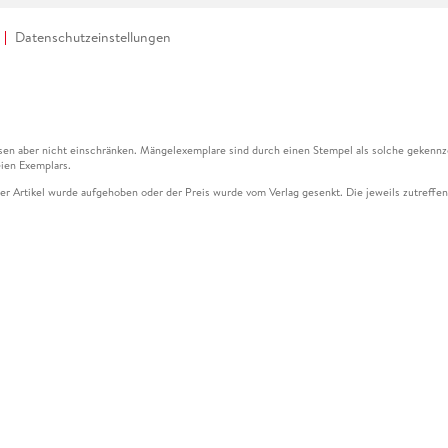
Datenschutzeinstellungen
en aber nicht einschränken. Mängelexemplare sind durch einen Stempel als solche gekennz
ien Exemplars.
ser Artikel wurde aufgehoben oder der Preis wurde vom Verlag gesenkt. Die jeweils zutreffend
ter der Leseprobe übermittelt werden.
kelseite dargestellten Datums vom Verlag angehoben.
g (UVP) des Herstellers.
n zu Preissenkungen beziehen sich auf den vorherigen Preis.
senkungen beziehen sich auf den letzten gebundenen Preis.
kelseite dargestellten Datums vom Verlag angehoben.
n den Gutschein ausschließlich online einlösen unter www.hugendubel.de. Keine Bestellung z
und eBooks) sowie für preisgebundene Kalender, tolino shine (4016621130466), tolino selec
cht möglich. Ein Weiterverkauf und der Handel des Gutscheincodes sind nicht gestattet.