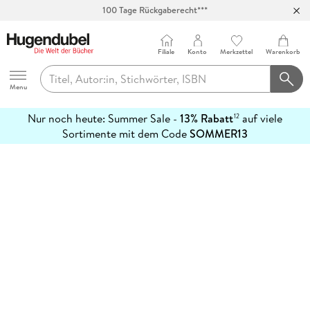
100 Tage Rückgaberecht***
Abholung in über 100 Filialen
Filiale
Konto
Merkzettel
Warenkorb
Hugendubel
Menu
Nur noch heute: Summer Sale -
13% Rabatt
auf viele
12
mehr
Sortimente mit dem Code
SOMMER13
erfahren