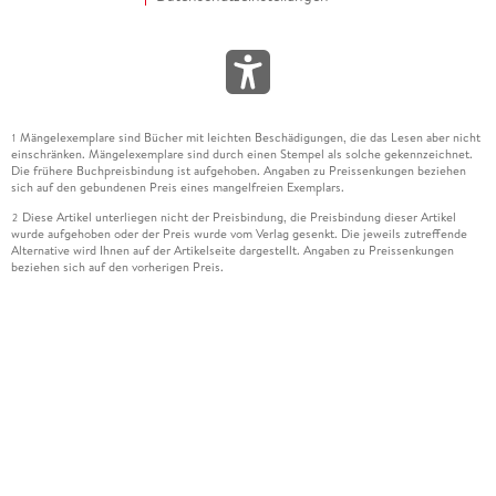
Mängelexemplare sind Bücher mit leichten Beschädigungen, die das Lesen aber nicht
1
einschränken. Mängelexemplare sind durch einen Stempel als solche gekennzeichnet.
Die frühere Buchpreisbindung ist aufgehoben. Angaben zu Preissenkungen beziehen
sich auf den gebundenen Preis eines mangelfreien Exemplars.
Diese Artikel unterliegen nicht der Preisbindung, die Preisbindung dieser Artikel
2
wurde aufgehoben oder der Preis wurde vom Verlag gesenkt. Die jeweils zutreffende
Alternative wird Ihnen auf der Artikelseite dargestellt. Angaben zu Preissenkungen
beziehen sich auf den vorherigen Preis.
Durch Öffnen der Leseprobe willigen Sie ein, dass Daten an den Anbieter der
3
Leseprobe übermittelt werden.
Der gebundene Preis dieses Artikels wird nach Ablauf des auf der Artikelseite
4
dargestellten Datums vom Verlag angehoben.
Der Preisvergleich bezieht sich auf die unverbindliche Preisempfehlung (UVP) des
5
Herstellers.
Der gebundene Preis dieses Artikels wurde vom Verlag gesenkt. Angaben zu
6
Preissenkungen beziehen sich auf den vorherigen Preis.
Die Preisbindung dieses Artikels wurde aufgehoben. Angaben zu Preissenkungen
7