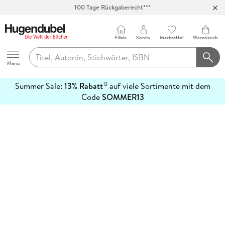
100 Tage Rückgaberecht***
Abholung in über 100 Filialen
Filiale
Konto
Merkzettel
Warenkorb
Hugendubel
Menu
Summer Sale:
13% Rabatt
auf viele Sortimente mit dem
12
mehr
Code
SOMMER13
erfahren