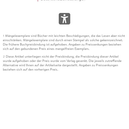
Mängelexemplare sind Bücher mit leichten Beschädigungen, die das Lesen aber nicht
1
einschränken. Mängelexemplare sind durch einen Stempel als solche gekennzeichnet.
Die frühere Buchpreisbindung ist aufgehoben. Angaben zu Preissenkungen beziehen
sich auf den gebundenen Preis eines mangelfreien Exemplars.
Diese Artikel unterliegen nicht der Preisbindung, die Preisbindung dieser Artikel
2
wurde aufgehoben oder der Preis wurde vom Verlag gesenkt. Die jeweils zutreffende
Alternative wird Ihnen auf der Artikelseite dargestellt. Angaben zu Preissenkungen
beziehen sich auf den vorherigen Preis.
Durch Öffnen der Leseprobe willigen Sie ein, dass Daten an den Anbieter der
3
Leseprobe übermittelt werden.
Der gebundene Preis dieses Artikels wird nach Ablauf des auf der Artikelseite
4
dargestellten Datums vom Verlag angehoben.
Der Preisvergleich bezieht sich auf die unverbindliche Preisempfehlung (UVP) des
5
Herstellers.
Der gebundene Preis dieses Artikels wurde vom Verlag gesenkt. Angaben zu
6
Preissenkungen beziehen sich auf den vorherigen Preis.
Die Preisbindung dieses Artikels wurde aufgehoben. Angaben zu Preissenkungen
7