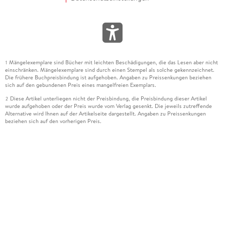
Mängelexemplare sind Bücher mit leichten Beschädigungen, die das Lesen aber nicht
1
einschränken. Mängelexemplare sind durch einen Stempel als solche gekennzeichnet.
Die frühere Buchpreisbindung ist aufgehoben. Angaben zu Preissenkungen beziehen
sich auf den gebundenen Preis eines mangelfreien Exemplars.
Diese Artikel unterliegen nicht der Preisbindung, die Preisbindung dieser Artikel
2
wurde aufgehoben oder der Preis wurde vom Verlag gesenkt. Die jeweils zutreffende
Alternative wird Ihnen auf der Artikelseite dargestellt. Angaben zu Preissenkungen
beziehen sich auf den vorherigen Preis.
Durch Öffnen der Leseprobe willigen Sie ein, dass Daten an den Anbieter der
3
Leseprobe übermittelt werden.
Der gebundene Preis dieses Artikels wird nach Ablauf des auf der Artikelseite
4
dargestellten Datums vom Verlag angehoben.
Der Preisvergleich bezieht sich auf die unverbindliche Preisempfehlung (UVP) des
5
Herstellers.
Der gebundene Preis dieses Artikels wurde vom Verlag gesenkt. Angaben zu
6
Preissenkungen beziehen sich auf den vorherigen Preis.
Die Preisbindung dieses Artikels wurde aufgehoben. Angaben zu Preissenkungen
7