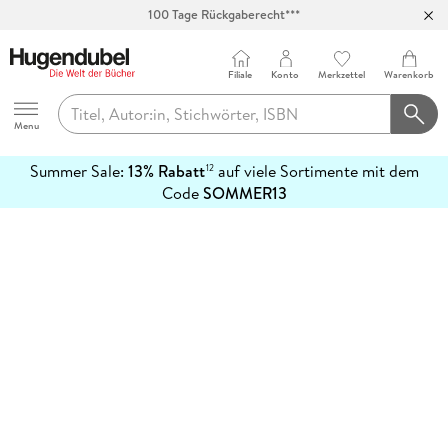
100 Tage Rückgaberecht***
Abholung in über 100 Filialen
Filiale
Konto
Merkzettel
Warenkorb
Hugendubel
Menu
Summer Sale:
13% Rabatt
auf viele Sortimente mit dem
12
mehr
Code
SOMMER13
erfahren