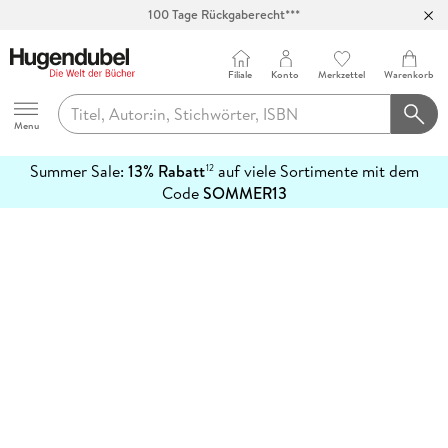
100 Tage Rückgaberecht***
Abholung in über 100 Filialen
Filiale
Konto
Merkzettel
Warenkorb
Hugendubel
Menu
Summer Sale:
13% Rabatt
auf viele Sortimente mit dem
12
mehr
Code
SOMMER13
erfahren