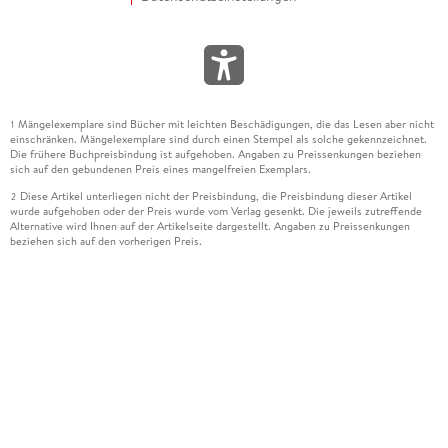
Mängelexemplare sind Bücher mit leichten Beschädigungen, die das Lesen aber nicht
1
einschränken. Mängelexemplare sind durch einen Stempel als solche gekennzeichnet.
Die frühere Buchpreisbindung ist aufgehoben. Angaben zu Preissenkungen beziehen
sich auf den gebundenen Preis eines mangelfreien Exemplars.
Diese Artikel unterliegen nicht der Preisbindung, die Preisbindung dieser Artikel
2
wurde aufgehoben oder der Preis wurde vom Verlag gesenkt. Die jeweils zutreffende
Alternative wird Ihnen auf der Artikelseite dargestellt. Angaben zu Preissenkungen
beziehen sich auf den vorherigen Preis.
Durch Öffnen der Leseprobe willigen Sie ein, dass Daten an den Anbieter der
3
Leseprobe übermittelt werden.
Der gebundene Preis dieses Artikels wird nach Ablauf des auf der Artikelseite
4
dargestellten Datums vom Verlag angehoben.
Der Preisvergleich bezieht sich auf die unverbindliche Preisempfehlung (UVP) des
5
Herstellers.
Der gebundene Preis dieses Artikels wurde vom Verlag gesenkt. Angaben zu
6
Preissenkungen beziehen sich auf den vorherigen Preis.
Die Preisbindung dieses Artikels wurde aufgehoben. Angaben zu Preissenkungen
7