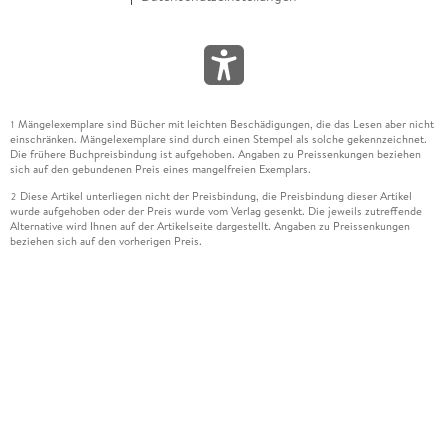
Mängelexemplare sind Bücher mit leichten Beschädigungen, die das Lesen aber nicht
1
einschränken. Mängelexemplare sind durch einen Stempel als solche gekennzeichnet.
Die frühere Buchpreisbindung ist aufgehoben. Angaben zu Preissenkungen beziehen
sich auf den gebundenen Preis eines mangelfreien Exemplars.
Diese Artikel unterliegen nicht der Preisbindung, die Preisbindung dieser Artikel
2
wurde aufgehoben oder der Preis wurde vom Verlag gesenkt. Die jeweils zutreffende
Alternative wird Ihnen auf der Artikelseite dargestellt. Angaben zu Preissenkungen
beziehen sich auf den vorherigen Preis.
Durch Öffnen der Leseprobe willigen Sie ein, dass Daten an den Anbieter der
3
Leseprobe übermittelt werden.
Der gebundene Preis dieses Artikels wird nach Ablauf des auf der Artikelseite
4
dargestellten Datums vom Verlag angehoben.
Der Preisvergleich bezieht sich auf die unverbindliche Preisempfehlung (UVP) des
5
Herstellers.
Der gebundene Preis dieses Artikels wurde vom Verlag gesenkt. Angaben zu
6
Preissenkungen beziehen sich auf den vorherigen Preis.
Die Preisbindung dieses Artikels wurde aufgehoben. Angaben zu Preissenkungen
7