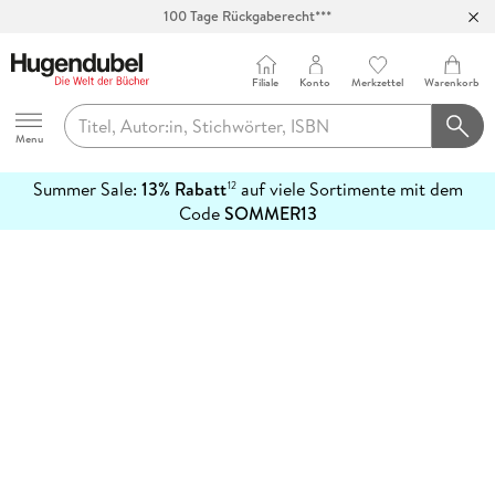
100 Tage Rückgaberecht***
Abholung in über 100 Filialen
Filiale
Konto
Merkzettel
Warenkorb
Hugendubel
Menu
Summer Sale:
13% Rabatt
auf viele Sortimente mit dem
12
mehr
Code
SOMMER13
erfahren