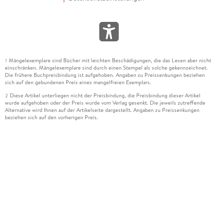
Mängelexemplare sind Bücher mit leichten Beschädigungen, die das Lesen aber nicht
1
einschränken. Mängelexemplare sind durch einen Stempel als solche gekennzeichnet.
Die frühere Buchpreisbindung ist aufgehoben. Angaben zu Preissenkungen beziehen
sich auf den gebundenen Preis eines mangelfreien Exemplars.
Diese Artikel unterliegen nicht der Preisbindung, die Preisbindung dieser Artikel
2
wurde aufgehoben oder der Preis wurde vom Verlag gesenkt. Die jeweils zutreffende
Alternative wird Ihnen auf der Artikelseite dargestellt. Angaben zu Preissenkungen
beziehen sich auf den vorherigen Preis.
Durch Öffnen der Leseprobe willigen Sie ein, dass Daten an den Anbieter der
3
Leseprobe übermittelt werden.
Der gebundene Preis dieses Artikels wird nach Ablauf des auf der Artikelseite
4
dargestellten Datums vom Verlag angehoben.
Der Preisvergleich bezieht sich auf die unverbindliche Preisempfehlung (UVP) des
5
Herstellers.
Der gebundene Preis dieses Artikels wurde vom Verlag gesenkt. Angaben zu
6
Preissenkungen beziehen sich auf den vorherigen Preis.
Die Preisbindung dieses Artikels wurde aufgehoben. Angaben zu Preissenkungen
7