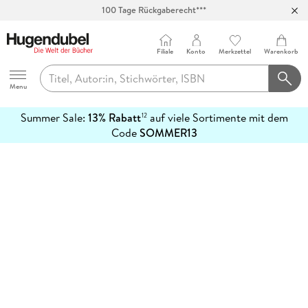
100 Tage Rückgaberecht***
Abholung in über 100 Filialen
Filiale
Konto
Merkzettel
Warenkorb
Hugendubel
Menu
Summer Sale:
13% Rabatt
auf viele Sortimente mit dem
12
mehr
Code
SOMMER13
erfahren