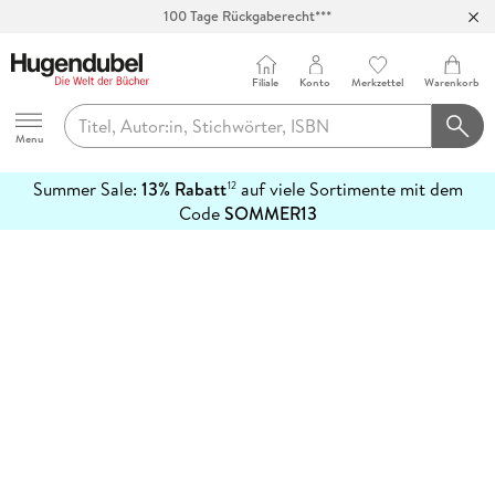
100 Tage Rückgaberecht***
Abholung in über 100 Filialen
Filiale
Konto
Merkzettel
Warenkorb
Hugendubel
Menu
Summer Sale:
13% Rabatt
auf viele Sortimente mit dem
12
mehr
Code
SOMMER13
erfahren