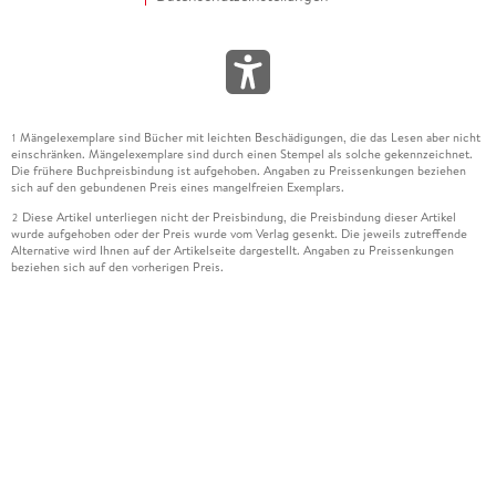
Mängelexemplare sind Bücher mit leichten Beschädigungen, die das Lesen aber nicht
1
einschränken. Mängelexemplare sind durch einen Stempel als solche gekennzeichnet.
Die frühere Buchpreisbindung ist aufgehoben. Angaben zu Preissenkungen beziehen
sich auf den gebundenen Preis eines mangelfreien Exemplars.
Diese Artikel unterliegen nicht der Preisbindung, die Preisbindung dieser Artikel
2
wurde aufgehoben oder der Preis wurde vom Verlag gesenkt. Die jeweils zutreffende
Alternative wird Ihnen auf der Artikelseite dargestellt. Angaben zu Preissenkungen
beziehen sich auf den vorherigen Preis.
Durch Öffnen der Leseprobe willigen Sie ein, dass Daten an den Anbieter der
3
Leseprobe übermittelt werden.
Der gebundene Preis dieses Artikels wird nach Ablauf des auf der Artikelseite
4
dargestellten Datums vom Verlag angehoben.
Der Preisvergleich bezieht sich auf die unverbindliche Preisempfehlung (UVP) des
5
Herstellers.
Der gebundene Preis dieses Artikels wurde vom Verlag gesenkt. Angaben zu
6
Preissenkungen beziehen sich auf den vorherigen Preis.
Die Preisbindung dieses Artikels wurde aufgehoben. Angaben zu Preissenkungen
7