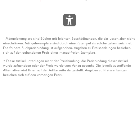
Mängelexemplare sind Bücher mit leichten Beschädigungen, die das Lesen aber nicht
1
einschränken. Mängelexemplare sind durch einen Stempel als solche gekennzeichnet.
Die frühere Buchpreisbindung ist aufgehoben. Angaben zu Preissenkungen beziehen
sich auf den gebundenen Preis eines mangelfreien Exemplars.
Diese Artikel unterliegen nicht der Preisbindung, die Preisbindung dieser Artikel
2
wurde aufgehoben oder der Preis wurde vom Verlag gesenkt. Die jeweils zutreffende
Alternative wird Ihnen auf der Artikelseite dargestellt. Angaben zu Preissenkungen
beziehen sich auf den vorherigen Preis.
Durch Öffnen der Leseprobe willigen Sie ein, dass Daten an den Anbieter der
3
Leseprobe übermittelt werden.
Der gebundene Preis dieses Artikels wird nach Ablauf des auf der Artikelseite
4
dargestellten Datums vom Verlag angehoben.
Der Preisvergleich bezieht sich auf die unverbindliche Preisempfehlung (UVP) des
5
Herstellers.
Der gebundene Preis dieses Artikels wurde vom Verlag gesenkt. Angaben zu
6
Preissenkungen beziehen sich auf den vorherigen Preis.
Die Preisbindung dieses Artikels wurde aufgehoben. Angaben zu Preissenkungen
7