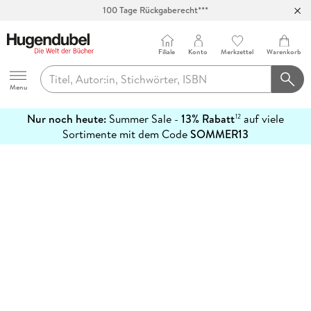
100 Tage Rückgaberecht***
Abholung in über 100 Filialen
Filiale
Konto
Merkzettel
Warenkorb
Hugendubel
Menu
Nur noch heute:
Summer Sale -
13% Rabatt
auf viele
12
mehr
Sortimente mit dem Code
SOMMER13
erfahren