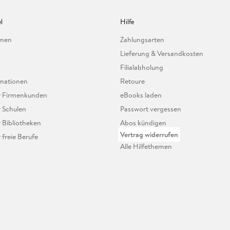
l
Hilfe
hmen
Zahlungsarten
Lieferung & Versandkosten
Filialabholung
mationen
Retoure
ür Firmenkunden
eBooks laden
r Schulen
Passwort vergessen
r Bibliotheken
Abos kündigen
Vertrag widerrufen
r freie Berufe
Alle Hilfethemen