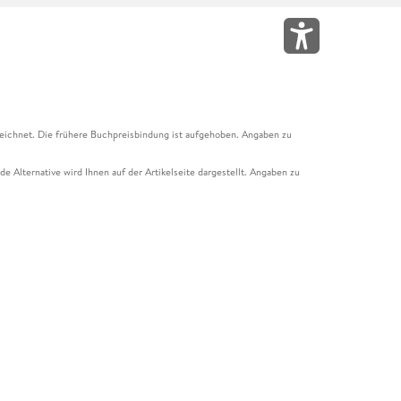
eichnet. Die frühere Buchpreisbindung ist aufgehoben. Angaben zu
e Alternative wird Ihnen auf der Artikelseite dargestellt. Angaben zu
ur Abholung mit Zahlung in der Filiale möglich. Der Gutschein ist nicht
t und das Hugendubel Hörbuch Abo. Der Gutschein ist nicht mit anderen