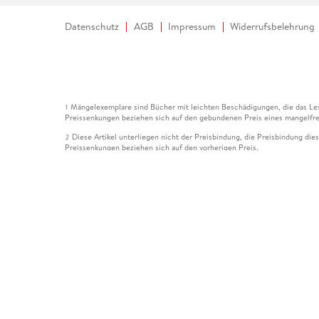
Datenschutz
AGB
Impressum
Widerrufsbelehrung
Mängelexemplare sind Bücher mit leichten Beschädigungen, die das Les
1
Preissenkungen beziehen sich auf den gebundenen Preis eines mangelfre
Diese Artikel unterliegen nicht der Preisbindung, die Preisbindung die
2
Preissenkungen beziehen sich auf den vorherigen Preis.
Durch Öffnen der Leseprobe willigen Sie ein, dass Daten an den Anbie
3
Der gebundene Preis dieses Artikels wird nach Ablauf des auf der Arti
4
Der Preisvergleich bezieht sich auf die unverbindliche Preisempfehlun
5
Der gebundene Preis dieses Artikels wurde vom Verlag gesenkt. Angabe
6
Die Preisbindung dieses Artikels wurde aufgehoben. Angaben zu Preis
7
Der gebundene Preis dieses Artikels wird nach Ablauf des auf der Arti
8
Ihr Gutschein SOMMER13 gilt bis einschließlich 10.08.2026. Sie könne
12
gültig für gesetzlich preisgebundene Artikel (deutschsprachige Bücher 
Gutscheinen und Geschenkkarten kombinierbar. Eine Barauszahlung ist ni