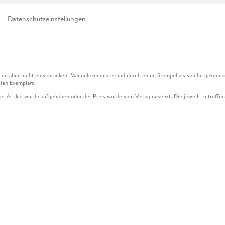
Datenschutzeinstellungen
en aber nicht einschränken. Mängelexemplare sind durch einen Stempel als solche gekennz
ien Exemplars.
ser Artikel wurde aufgehoben oder der Preis wurde vom Verlag gesenkt. Die jeweils zutreffend
ter der Leseprobe übermittelt werden.
kelseite dargestellten Datums vom Verlag angehoben.
g (UVP) des Herstellers.
n zu Preissenkungen beziehen sich auf den vorherigen Preis.
senkungen beziehen sich auf den letzten gebundenen Preis.
kelseite dargestellten Datums vom Verlag angehoben.
n den Gutschein ausschließlich online einlösen unter www.hugendubel.de. Keine Bestellung z
und eBooks) sowie für preisgebundene Kalender, tolino shine (4016621130466), tolino selec
cht möglich. Ein Weiterverkauf und der Handel des Gutscheincodes sind nicht gestattet.