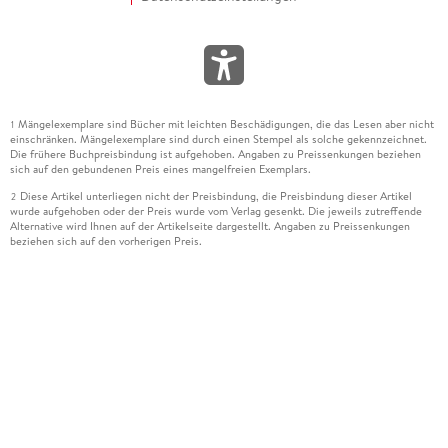
Mängelexemplare sind Bücher mit leichten Beschädigungen, die das Lesen aber nicht
1
einschränken. Mängelexemplare sind durch einen Stempel als solche gekennzeichnet.
Die frühere Buchpreisbindung ist aufgehoben. Angaben zu Preissenkungen beziehen
sich auf den gebundenen Preis eines mangelfreien Exemplars.
Diese Artikel unterliegen nicht der Preisbindung, die Preisbindung dieser Artikel
2
wurde aufgehoben oder der Preis wurde vom Verlag gesenkt. Die jeweils zutreffende
Alternative wird Ihnen auf der Artikelseite dargestellt. Angaben zu Preissenkungen
beziehen sich auf den vorherigen Preis.
Durch Öffnen der Leseprobe willigen Sie ein, dass Daten an den Anbieter der
3
Leseprobe übermittelt werden.
Der gebundene Preis dieses Artikels wird nach Ablauf des auf der Artikelseite
4
dargestellten Datums vom Verlag angehoben.
Der Preisvergleich bezieht sich auf die unverbindliche Preisempfehlung (UVP) des
5
Herstellers.
Der gebundene Preis dieses Artikels wurde vom Verlag gesenkt. Angaben zu
6
Preissenkungen beziehen sich auf den vorherigen Preis.
Die Preisbindung dieses Artikels wurde aufgehoben. Angaben zu Preissenkungen
7