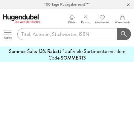
100 Tage Rückgaberecht***
Abholung in über 100 Filialen
Filiale
Konto
Merkzettel
Warenkorb
Hugendubel
Menu
Summer Sale:
13% Rabatt
auf viele Sortimente mit dem
12
mehr
Code
SOMMER13
erfahren