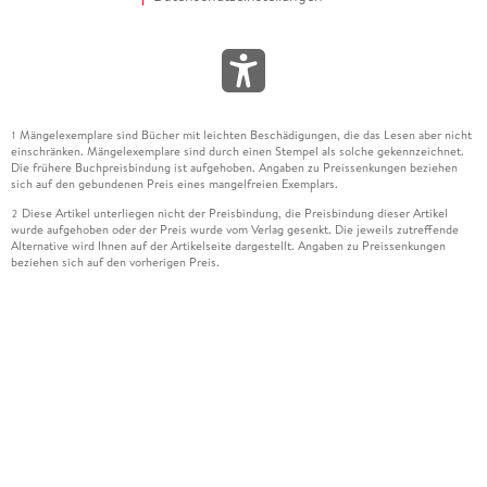
Mängelexemplare sind Bücher mit leichten Beschädigungen, die das Lesen aber nicht
1
einschränken. Mängelexemplare sind durch einen Stempel als solche gekennzeichnet.
Die frühere Buchpreisbindung ist aufgehoben. Angaben zu Preissenkungen beziehen
sich auf den gebundenen Preis eines mangelfreien Exemplars.
Diese Artikel unterliegen nicht der Preisbindung, die Preisbindung dieser Artikel
2
wurde aufgehoben oder der Preis wurde vom Verlag gesenkt. Die jeweils zutreffende
Alternative wird Ihnen auf der Artikelseite dargestellt. Angaben zu Preissenkungen
beziehen sich auf den vorherigen Preis.
Durch Öffnen der Leseprobe willigen Sie ein, dass Daten an den Anbieter der
3
Leseprobe übermittelt werden.
Der gebundene Preis dieses Artikels wird nach Ablauf des auf der Artikelseite
4
dargestellten Datums vom Verlag angehoben.
Der Preisvergleich bezieht sich auf die unverbindliche Preisempfehlung (UVP) des
5
Herstellers.
Der gebundene Preis dieses Artikels wurde vom Verlag gesenkt. Angaben zu
6
Preissenkungen beziehen sich auf den vorherigen Preis.
Die Preisbindung dieses Artikels wurde aufgehoben. Angaben zu Preissenkungen
7