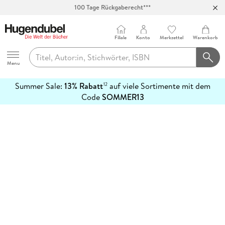
100 Tage Rückgaberecht***
Abholung in über 100 Filialen
Filiale
Konto
Merkzettel
Warenkorb
Hugendubel
Menu
Summer Sale:
13% Rabatt
auf viele Sortimente mit dem
12
mehr
Code
SOMMER13
erfahren