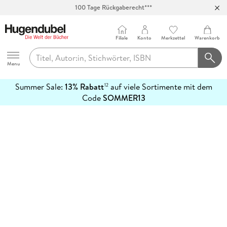
100 Tage Rückgaberecht***
Abholung in über 100 Filialen
Filiale
Konto
Merkzettel
Warenkorb
Hugendubel
Menu
Summer Sale:
13% Rabatt
auf viele Sortimente mit dem
12
mehr
Code
SOMMER13
erfahren