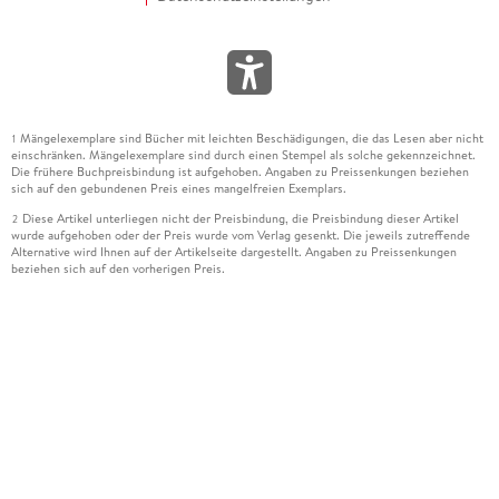
Mängelexemplare sind Bücher mit leichten Beschädigungen, die das Lesen aber nicht
1
einschränken. Mängelexemplare sind durch einen Stempel als solche gekennzeichnet.
Die frühere Buchpreisbindung ist aufgehoben. Angaben zu Preissenkungen beziehen
sich auf den gebundenen Preis eines mangelfreien Exemplars.
Diese Artikel unterliegen nicht der Preisbindung, die Preisbindung dieser Artikel
2
wurde aufgehoben oder der Preis wurde vom Verlag gesenkt. Die jeweils zutreffende
Alternative wird Ihnen auf der Artikelseite dargestellt. Angaben zu Preissenkungen
beziehen sich auf den vorherigen Preis.
Durch Öffnen der Leseprobe willigen Sie ein, dass Daten an den Anbieter der
3
Leseprobe übermittelt werden.
Der gebundene Preis dieses Artikels wird nach Ablauf des auf der Artikelseite
4
dargestellten Datums vom Verlag angehoben.
Der Preisvergleich bezieht sich auf die unverbindliche Preisempfehlung (UVP) des
5
Herstellers.
Der gebundene Preis dieses Artikels wurde vom Verlag gesenkt. Angaben zu
6
Preissenkungen beziehen sich auf den vorherigen Preis.
Die Preisbindung dieses Artikels wurde aufgehoben. Angaben zu Preissenkungen
7