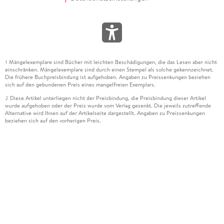
Mängelexemplare sind Bücher mit leichten Beschädigungen, die das Lesen aber nicht
1
einschränken. Mängelexemplare sind durch einen Stempel als solche gekennzeichnet.
Die frühere Buchpreisbindung ist aufgehoben. Angaben zu Preissenkungen beziehen
sich auf den gebundenen Preis eines mangelfreien Exemplars.
Diese Artikel unterliegen nicht der Preisbindung, die Preisbindung dieser Artikel
2
wurde aufgehoben oder der Preis wurde vom Verlag gesenkt. Die jeweils zutreffende
Alternative wird Ihnen auf der Artikelseite dargestellt. Angaben zu Preissenkungen
beziehen sich auf den vorherigen Preis.
Durch Öffnen der Leseprobe willigen Sie ein, dass Daten an den Anbieter der
3
Leseprobe übermittelt werden.
Der gebundene Preis dieses Artikels wird nach Ablauf des auf der Artikelseite
4
dargestellten Datums vom Verlag angehoben.
Der Preisvergleich bezieht sich auf die unverbindliche Preisempfehlung (UVP) des
5
Herstellers.
Der gebundene Preis dieses Artikels wurde vom Verlag gesenkt. Angaben zu
6
Preissenkungen beziehen sich auf den vorherigen Preis.
Die Preisbindung dieses Artikels wurde aufgehoben. Angaben zu Preissenkungen
7