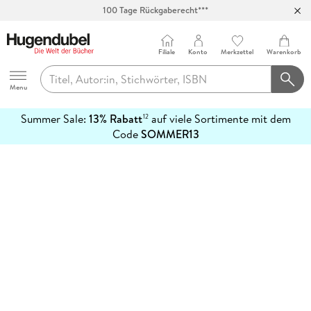
100 Tage Rückgaberecht***
Abholung in über 100 Filialen
Filiale
Konto
Merkzettel
Warenkorb
Hugendubel
Menu
Summer Sale:
13% Rabatt
auf viele Sortimente mit dem
12
mehr
Code
SOMMER13
erfahren