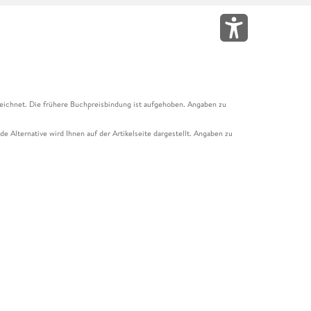
eichnet. Die frühere Buchpreisbindung ist aufgehoben. Angaben zu
e Alternative wird Ihnen auf der Artikelseite dargestellt. Angaben zu
ur Abholung mit Zahlung in der Filiale möglich. Der Gutschein ist nicht
t und das Hugendubel Hörbuch Abo. Der Gutschein ist nicht mit anderen