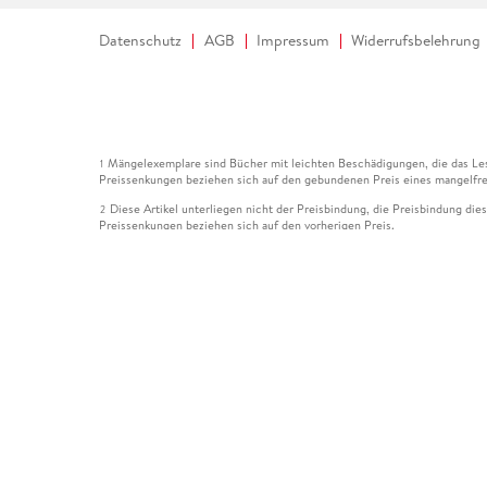
Datenschutz
AGB
Impressum
Widerrufsbelehrung
Mängelexemplare sind Bücher mit leichten Beschädigungen, die das Les
1
Preissenkungen beziehen sich auf den gebundenen Preis eines mangelfre
Diese Artikel unterliegen nicht der Preisbindung, die Preisbindung die
2
Preissenkungen beziehen sich auf den vorherigen Preis.
Durch Öffnen der Leseprobe willigen Sie ein, dass Daten an den Anbie
3
Der gebundene Preis dieses Artikels wird nach Ablauf des auf der Arti
4
Der Preisvergleich bezieht sich auf die unverbindliche Preisempfehlun
5
Der gebundene Preis dieses Artikels wurde vom Verlag gesenkt. Angabe
6
Die Preisbindung dieses Artikels wurde aufgehoben. Angaben zu Preis
7
Der gebundene Preis dieses Artikels wird nach Ablauf des auf der Arti
8
Ihr Gutschein SOMMER13 gilt bis einschließlich 10.08.2026. Sie könne
12
gültig für gesetzlich preisgebundene Artikel (deutschsprachige Bücher 
Gutscheinen und Geschenkkarten kombinierbar. Eine Barauszahlung ist ni