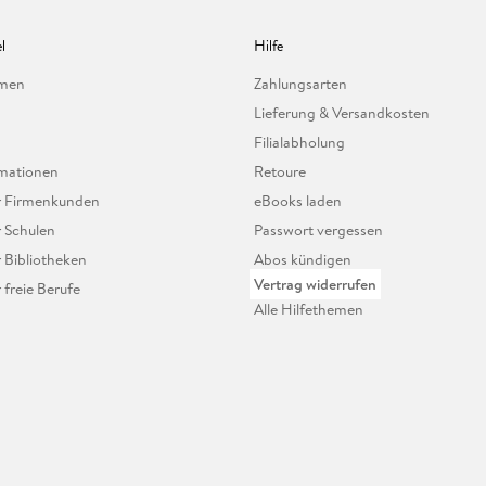
l
Hilfe
hmen
Zahlungsarten
Lieferung & Versandkosten
Filialabholung
mationen
Retoure
ür Firmenkunden
eBooks laden
r Schulen
Passwort vergessen
r Bibliotheken
Abos kündigen
Vertrag widerrufen
r freie Berufe
Alle Hilfethemen