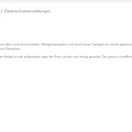
Datenschutzeinstellungen
en aber nicht einschränken. Mängelexemplare sind durch einen Stempel als solche gekennz
ien Exemplars.
ser Artikel wurde aufgehoben oder der Preis wurde vom Verlag gesenkt. Die jeweils zutreffend
ter der Leseprobe übermittelt werden.
kelseite dargestellten Datums vom Verlag angehoben.
g (UVP) des Herstellers.
n zu Preissenkungen beziehen sich auf den vorherigen Preis.
senkungen beziehen sich auf den letzten gebundenen Preis.
kelseite dargestellten Datums vom Verlag angehoben.
n den Gutschein ausschließlich online einlösen unter www.hugendubel.de. Keine Bestellung z
und eBooks) sowie für preisgebundene Kalender, tolino shine (4016621130466), tolino selec
cht möglich. Ein Weiterverkauf und der Handel des Gutscheincodes sind nicht gestattet.