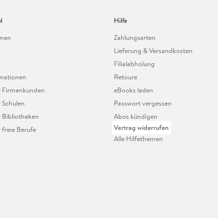
l
Hilfe
hmen
Zahlungsarten
Lieferung & Versandkosten
Filialabholung
mationen
Retoure
ür Firmenkunden
eBooks laden
r Schulen
Passwort vergessen
r Bibliotheken
Abos kündigen
Vertrag widerrufen
r freie Berufe
Alle Hilfethemen