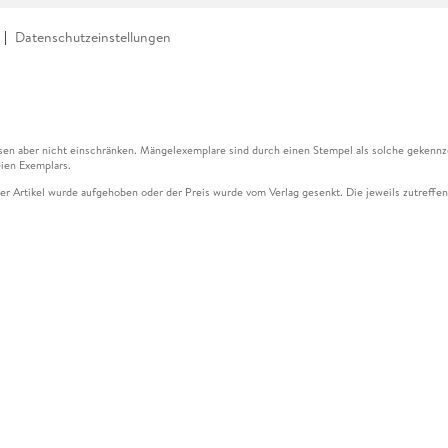
Datenschutzeinstellungen
en aber nicht einschränken. Mängelexemplare sind durch einen Stempel als solche gekennz
ien Exemplars.
ser Artikel wurde aufgehoben oder der Preis wurde vom Verlag gesenkt. Die jeweils zutreffend
ter der Leseprobe übermittelt werden.
kelseite dargestellten Datums vom Verlag angehoben.
g (UVP) des Herstellers.
n zu Preissenkungen beziehen sich auf den vorherigen Preis.
senkungen beziehen sich auf den letzten gebundenen Preis.
kelseite dargestellten Datums vom Verlag angehoben.
n den Gutschein ausschließlich online einlösen unter www.hugendubel.de. Keine Bestellung z
und eBooks) sowie für preisgebundene Kalender, tolino shine (4016621130466), tolino selec
cht möglich. Ein Weiterverkauf und der Handel des Gutscheincodes sind nicht gestattet.