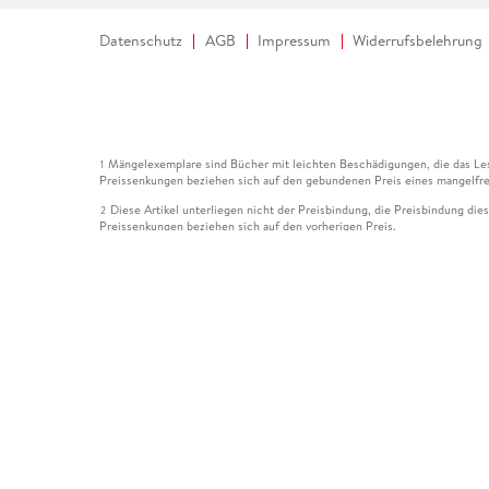
Datenschutz
AGB
Impressum
Widerrufsbelehrung
Mängelexemplare sind Bücher mit leichten Beschädigungen, die das Les
1
Preissenkungen beziehen sich auf den gebundenen Preis eines mangelfre
Diese Artikel unterliegen nicht der Preisbindung, die Preisbindung die
2
Preissenkungen beziehen sich auf den vorherigen Preis.
Durch Öffnen der Leseprobe willigen Sie ein, dass Daten an den Anbie
3
Der gebundene Preis dieses Artikels wird nach Ablauf des auf der Arti
4
Der Preisvergleich bezieht sich auf die unverbindliche Preisempfehlun
5
Der gebundene Preis dieses Artikels wurde vom Verlag gesenkt. Angabe
6
Die Preisbindung dieses Artikels wurde aufgehoben. Angaben zu Preis
7
Der gebundene Preis dieses Artikels wird nach Ablauf des auf der Arti
8
Ihr Gutschein SOMMER13 gilt bis einschließlich 10.08.2026. Sie könne
12
gültig für gesetzlich preisgebundene Artikel (deutschsprachige Bücher 
Gutscheinen und Geschenkkarten kombinierbar. Eine Barauszahlung ist ni