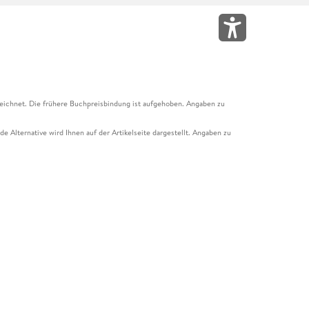
eichnet. Die frühere Buchpreisbindung ist aufgehoben. Angaben zu
e Alternative wird Ihnen auf der Artikelseite dargestellt. Angaben zu
ur Abholung mit Zahlung in der Filiale möglich. Der Gutschein ist nicht
t und das Hugendubel Hörbuch Abo. Der Gutschein ist nicht mit anderen