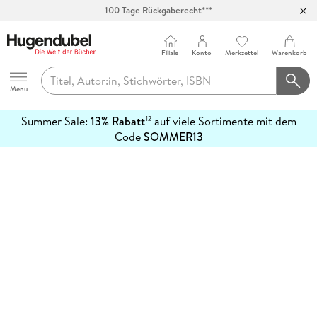
100 Tage Rückgaberecht***
Abholung in über 100 Filialen
Filiale
Konto
Merkzettel
Warenkorb
Hugendubel
Menu
Summer Sale:
13% Rabatt
auf viele Sortimente mit dem
12
mehr
Code
SOMMER13
erfahren