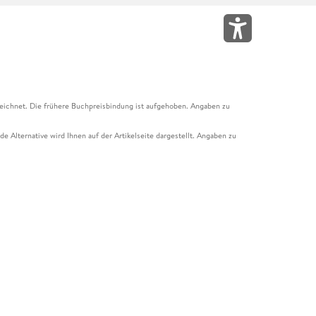
eichnet. Die frühere Buchpreisbindung ist aufgehoben. Angaben zu
e Alternative wird Ihnen auf der Artikelseite dargestellt. Angaben zu
ur Abholung mit Zahlung in der Filiale möglich. Der Gutschein ist nicht
t und das Hugendubel Hörbuch Abo. Der Gutschein ist nicht mit anderen