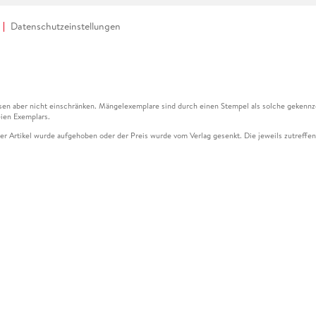
Datenschutzeinstellungen
en aber nicht einschränken. Mängelexemplare sind durch einen Stempel als solche gekennz
ien Exemplars.
ser Artikel wurde aufgehoben oder der Preis wurde vom Verlag gesenkt. Die jeweils zutreffend
ter der Leseprobe übermittelt werden.
kelseite dargestellten Datums vom Verlag angehoben.
g (UVP) des Herstellers.
n zu Preissenkungen beziehen sich auf den vorherigen Preis.
senkungen beziehen sich auf den letzten gebundenen Preis.
kelseite dargestellten Datums vom Verlag angehoben.
n den Gutschein ausschließlich online einlösen unter www.hugendubel.de. Keine Bestellung z
und eBooks) sowie für preisgebundene Kalender, tolino shine (4016621130466), tolino selec
cht möglich. Ein Weiterverkauf und der Handel des Gutscheincodes sind nicht gestattet.