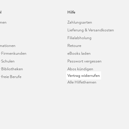
l
Hilfe
hmen
Zahlungsarten
Lieferung & Versandkosten
Filialabholung
mationen
Retoure
ür Firmenkunden
eBooks laden
r Schulen
Passwort vergessen
r Bibliotheken
Abos kündigen
Vertrag widerrufen
r freie Berufe
Alle Hilfethemen