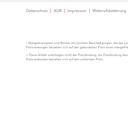
Datenschutz
AGB
Impressum
Widerrufsbelehrung
Mängelexemplare sind Bücher mit leichten Beschädigungen, die das Les
1
Preissenkungen beziehen sich auf den gebundenen Preis eines mangelfre
Diese Artikel unterliegen nicht der Preisbindung, die Preisbindung die
2
Preissenkungen beziehen sich auf den vorherigen Preis.
Durch Öffnen der Leseprobe willigen Sie ein, dass Daten an den Anbie
3
Der gebundene Preis dieses Artikels wird nach Ablauf des auf der Arti
4
Der Preisvergleich bezieht sich auf die unverbindliche Preisempfehlun
5
Der gebundene Preis dieses Artikels wurde vom Verlag gesenkt. Angabe
6
Die Preisbindung dieses Artikels wurde aufgehoben. Angaben zu Preis
7
Der gebundene Preis dieses Artikels wird nach Ablauf des auf der Arti
8
Ihr Gutschein SOMMER13 gilt bis einschließlich 10.08.2026. Sie könne
12
gültig für gesetzlich preisgebundene Artikel (deutschsprachige Bücher 
Gutscheinen und Geschenkkarten kombinierbar. Eine Barauszahlung ist ni