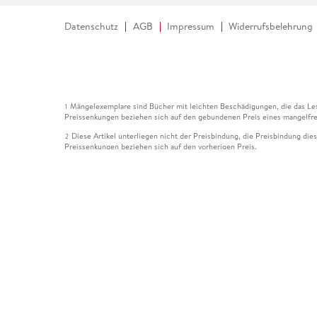
Datenschutz
AGB
Impressum
Widerrufsbelehrung
Mängelexemplare sind Bücher mit leichten Beschädigungen, die das Les
1
Preissenkungen beziehen sich auf den gebundenen Preis eines mangelfre
Diese Artikel unterliegen nicht der Preisbindung, die Preisbindung die
2
Preissenkungen beziehen sich auf den vorherigen Preis.
Durch Öffnen der Leseprobe willigen Sie ein, dass Daten an den Anbie
3
Der gebundene Preis dieses Artikels wird nach Ablauf des auf der Arti
4
Der Preisvergleich bezieht sich auf die unverbindliche Preisempfehlun
5
Der gebundene Preis dieses Artikels wurde vom Verlag gesenkt. Angabe
6
Die Preisbindung dieses Artikels wurde aufgehoben. Angaben zu Preis
7
Der gebundene Preis dieses Artikels wird nach Ablauf des auf der Arti
8
Ihr Gutschein SOMMER13 gilt bis einschließlich 10.08.2026. Sie könne
12
gültig für gesetzlich preisgebundene Artikel (deutschsprachige Bücher 
Gutscheinen und Geschenkkarten kombinierbar. Eine Barauszahlung ist ni