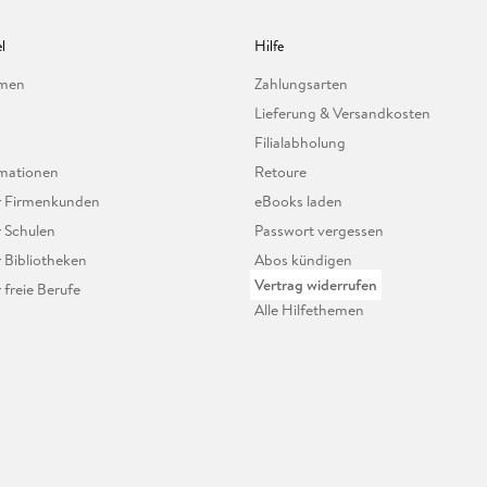
l
Hilfe
hmen
Zahlungsarten
Lieferung & Versandkosten
Filialabholung
mationen
Retoure
ür Firmenkunden
eBooks laden
r Schulen
Passwort vergessen
r Bibliotheken
Abos kündigen
Vertrag widerrufen
r freie Berufe
Alle Hilfethemen