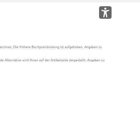
eichnet. Die frühere Buchpreisbindung ist aufgehoben. Angaben zu
e Alternative wird Ihnen auf der Artikelseite dargestellt. Angaben zu
ur Abholung mit Zahlung in der Filiale möglich. Der Gutschein ist nicht
t und das Hugendubel Hörbuch Abo. Der Gutschein ist nicht mit anderen