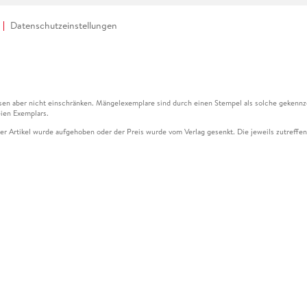
Datenschutzeinstellungen
en aber nicht einschränken. Mängelexemplare sind durch einen Stempel als solche gekennz
ien Exemplars.
ser Artikel wurde aufgehoben oder der Preis wurde vom Verlag gesenkt. Die jeweils zutreffend
ter der Leseprobe übermittelt werden.
kelseite dargestellten Datums vom Verlag angehoben.
g (UVP) des Herstellers.
n zu Preissenkungen beziehen sich auf den vorherigen Preis.
senkungen beziehen sich auf den letzten gebundenen Preis.
kelseite dargestellten Datums vom Verlag angehoben.
n den Gutschein ausschließlich online einlösen unter www.hugendubel.de. Keine Bestellung z
und eBooks) sowie für preisgebundene Kalender, tolino shine (4016621130466), tolino selec
cht möglich. Ein Weiterverkauf und der Handel des Gutscheincodes sind nicht gestattet.