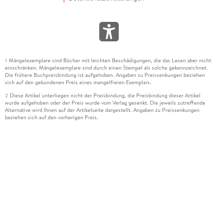
Mängelexemplare sind Bücher mit leichten Beschädigungen, die das Lesen aber nicht
1
einschränken. Mängelexemplare sind durch einen Stempel als solche gekennzeichnet.
Die frühere Buchpreisbindung ist aufgehoben. Angaben zu Preissenkungen beziehen
sich auf den gebundenen Preis eines mangelfreien Exemplars.
Diese Artikel unterliegen nicht der Preisbindung, die Preisbindung dieser Artikel
2
wurde aufgehoben oder der Preis wurde vom Verlag gesenkt. Die jeweils zutreffende
Alternative wird Ihnen auf der Artikelseite dargestellt. Angaben zu Preissenkungen
beziehen sich auf den vorherigen Preis.
Durch Öffnen der Leseprobe willigen Sie ein, dass Daten an den Anbieter der
3
Leseprobe übermittelt werden.
Der gebundene Preis dieses Artikels wird nach Ablauf des auf der Artikelseite
4
dargestellten Datums vom Verlag angehoben.
Der Preisvergleich bezieht sich auf die unverbindliche Preisempfehlung (UVP) des
5
Herstellers.
Der gebundene Preis dieses Artikels wurde vom Verlag gesenkt. Angaben zu
6
Preissenkungen beziehen sich auf den vorherigen Preis.
Die Preisbindung dieses Artikels wurde aufgehoben. Angaben zu Preissenkungen
7