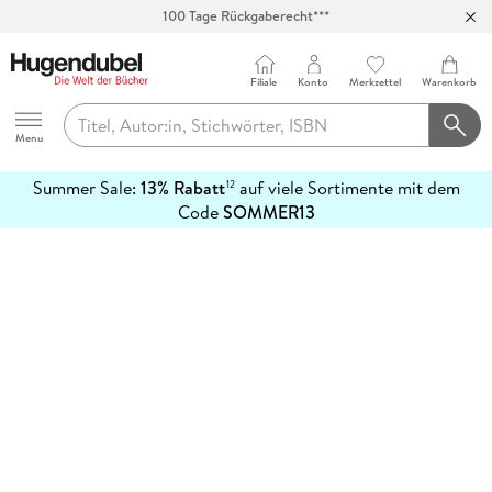
100 Tage Rückgaberecht***
Abholung in über 100 Filialen
Filiale
Konto
Merkzettel
Warenkorb
Hugendubel
Menu
Summer Sale:
13% Rabatt
auf viele Sortimente mit dem
12
mehr
Code
SOMMER13
erfahren