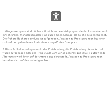
Mängelexemplare sind Bücher mit leichten Beschädigungen, die das Lesen aber nicht
1
einschränken. Mängelexemplare sind durch einen Stempel als solche gekennzeichnet.
Die frühere Buchpreisbindung ist aufgehoben. Angaben zu Preissenkungen beziehen
sich auf den gebundenen Preis eines mangelfreien Exemplars.
Diese Artikel unterliegen nicht der Preisbindung, die Preisbindung dieser Artikel
2
wurde aufgehoben oder der Preis wurde vom Verlag gesenkt. Die jeweils zutreffende
Alternative wird Ihnen auf der Artikelseite dargestellt. Angaben zu Preissenkungen
beziehen sich auf den vorherigen Preis.
Durch Öffnen der Leseprobe willigen Sie ein, dass Daten an den Anbieter der
3
Leseprobe übermittelt werden.
Der gebundene Preis dieses Artikels wird nach Ablauf des auf der Artikelseite
4
dargestellten Datums vom Verlag angehoben.
Der Preisvergleich bezieht sich auf die unverbindliche Preisempfehlung (UVP) des
5
Herstellers.
Der gebundene Preis dieses Artikels wurde vom Verlag gesenkt. Angaben zu
6
Preissenkungen beziehen sich auf den vorherigen Preis.
Die Preisbindung dieses Artikels wurde aufgehoben. Angaben zu Preissenkungen
7