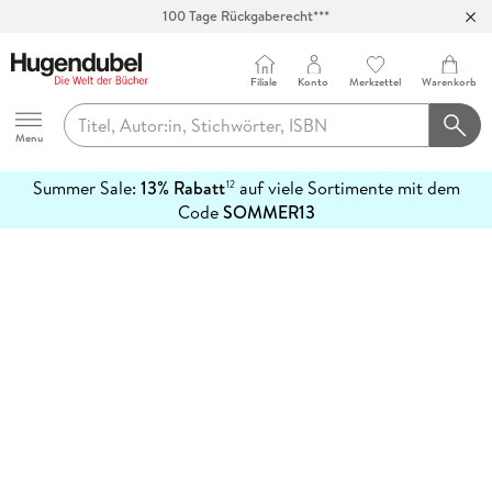
100 Tage Rückgaberecht***
Abholung in über 100 Filialen
Filiale
Konto
Merkzettel
Warenkorb
Hugendubel
Menu
Summer Sale:
13% Rabatt
auf viele Sortimente mit dem
12
mehr
Code
SOMMER13
erfahren