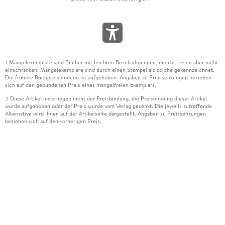
Mängelexemplare sind Bücher mit leichten Beschädigungen, die das Lesen aber nicht
1
einschränken. Mängelexemplare sind durch einen Stempel als solche gekennzeichnet.
Die frühere Buchpreisbindung ist aufgehoben. Angaben zu Preissenkungen beziehen
sich auf den gebundenen Preis eines mangelfreien Exemplars.
Diese Artikel unterliegen nicht der Preisbindung, die Preisbindung dieser Artikel
2
wurde aufgehoben oder der Preis wurde vom Verlag gesenkt. Die jeweils zutreffende
Alternative wird Ihnen auf der Artikelseite dargestellt. Angaben zu Preissenkungen
beziehen sich auf den vorherigen Preis.
Durch Öffnen der Leseprobe willigen Sie ein, dass Daten an den Anbieter der
3
Leseprobe übermittelt werden.
Der gebundene Preis dieses Artikels wird nach Ablauf des auf der Artikelseite
4
dargestellten Datums vom Verlag angehoben.
Der Preisvergleich bezieht sich auf die unverbindliche Preisempfehlung (UVP) des
5
Herstellers.
Der gebundene Preis dieses Artikels wurde vom Verlag gesenkt. Angaben zu
6
Preissenkungen beziehen sich auf den vorherigen Preis.
Die Preisbindung dieses Artikels wurde aufgehoben. Angaben zu Preissenkungen
7