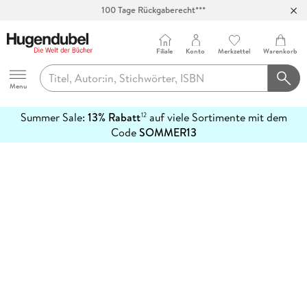
100 Tage Rückgaberecht***
Abholung in über 100 Filialen
Filiale
Konto
Merkzettel
Warenkorb
Hugendubel
Menu
Summer Sale:
13% Rabatt
auf viele Sortimente mit dem
12
mehr
Code
SOMMER13
erfahren