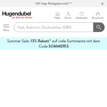
100 Tage Rückgaberecht***
Abholung in über 100 Filialen
Filiale
Konto
Merkzettel
Warenkorb
Hugendubel
Menu
Summer Sale:
13% Rabatt
auf viele Sortimente mit dem
12
mehr
Code
SOMMER13
erfahren