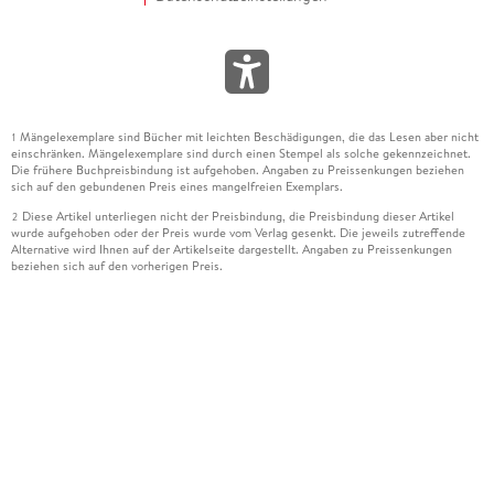
Mängelexemplare sind Bücher mit leichten Beschädigungen, die das Lesen aber nicht
1
einschränken. Mängelexemplare sind durch einen Stempel als solche gekennzeichnet.
Die frühere Buchpreisbindung ist aufgehoben. Angaben zu Preissenkungen beziehen
sich auf den gebundenen Preis eines mangelfreien Exemplars.
Diese Artikel unterliegen nicht der Preisbindung, die Preisbindung dieser Artikel
2
wurde aufgehoben oder der Preis wurde vom Verlag gesenkt. Die jeweils zutreffende
Alternative wird Ihnen auf der Artikelseite dargestellt. Angaben zu Preissenkungen
beziehen sich auf den vorherigen Preis.
Durch Öffnen der Leseprobe willigen Sie ein, dass Daten an den Anbieter der
3
Leseprobe übermittelt werden.
Der gebundene Preis dieses Artikels wird nach Ablauf des auf der Artikelseite
4
dargestellten Datums vom Verlag angehoben.
Der Preisvergleich bezieht sich auf die unverbindliche Preisempfehlung (UVP) des
5
Herstellers.
Der gebundene Preis dieses Artikels wurde vom Verlag gesenkt. Angaben zu
6
Preissenkungen beziehen sich auf den vorherigen Preis.
Die Preisbindung dieses Artikels wurde aufgehoben. Angaben zu Preissenkungen
7