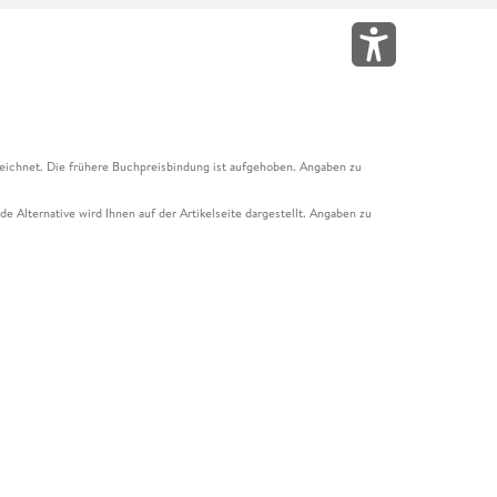
eichnet. Die frühere Buchpreisbindung ist aufgehoben. Angaben zu
e Alternative wird Ihnen auf der Artikelseite dargestellt. Angaben zu
ur Abholung mit Zahlung in der Filiale möglich. Der Gutschein ist nicht
t und das Hugendubel Hörbuch Abo. Der Gutschein ist nicht mit anderen