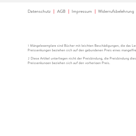
Datenschutz
AGB
Impressum
Widerrufsbelehrung
Mängelexemplare sind Bücher mit leichten Beschädigungen, die das Les
1
Preissenkungen beziehen sich auf den gebundenen Preis eines mangelfre
Diese Artikel unterliegen nicht der Preisbindung, die Preisbindung die
2
Preissenkungen beziehen sich auf den vorherigen Preis.
Durch Öffnen der Leseprobe willigen Sie ein, dass Daten an den Anbie
3
Der gebundene Preis dieses Artikels wird nach Ablauf des auf der Arti
4
Der Preisvergleich bezieht sich auf die unverbindliche Preisempfehlun
5
Der gebundene Preis dieses Artikels wurde vom Verlag gesenkt. Angabe
6
Die Preisbindung dieses Artikels wurde aufgehoben. Angaben zu Preis
7
Der gebundene Preis dieses Artikels wird nach Ablauf des auf der Arti
8
Ihr Gutschein SOMMER13 gilt bis einschließlich 10.08.2026. Sie könne
12
gültig für gesetzlich preisgebundene Artikel (deutschsprachige Bücher 
Gutscheinen und Geschenkkarten kombinierbar. Eine Barauszahlung ist ni