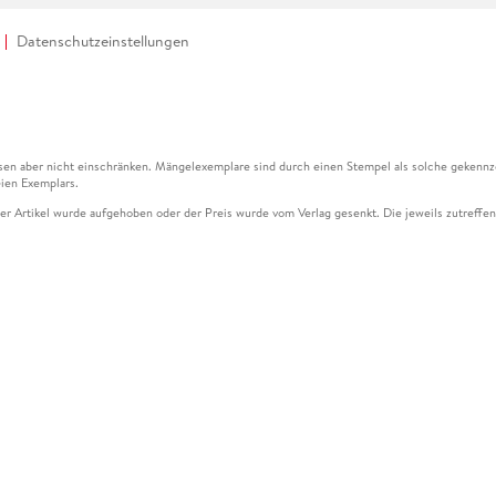
Datenschutzeinstellungen
en aber nicht einschränken. Mängelexemplare sind durch einen Stempel als solche gekennz
ien Exemplars.
ser Artikel wurde aufgehoben oder der Preis wurde vom Verlag gesenkt. Die jeweils zutreffend
ter der Leseprobe übermittelt werden.
kelseite dargestellten Datums vom Verlag angehoben.
g (UVP) des Herstellers.
n zu Preissenkungen beziehen sich auf den vorherigen Preis.
senkungen beziehen sich auf den letzten gebundenen Preis.
kelseite dargestellten Datums vom Verlag angehoben.
n den Gutschein ausschließlich online einlösen unter www.hugendubel.de. Keine Bestellung z
und eBooks) sowie für preisgebundene Kalender, tolino shine (4016621130466), tolino selec
cht möglich. Ein Weiterverkauf und der Handel des Gutscheincodes sind nicht gestattet.