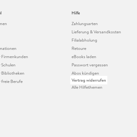
l
Hilfe
hmen
Zahlungsarten
Lieferung & Versandkosten
Filialabholung
mationen
Retoure
ür Firmenkunden
eBooks laden
r Schulen
Passwort vergessen
r Bibliotheken
Abos kündigen
Vertrag widerrufen
r freie Berufe
Alle Hilfethemen