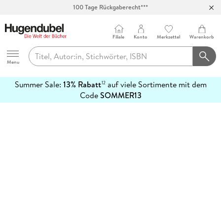
100 Tage Rückgaberecht***
Abholung in über 100 Filialen
Filiale
Konto
Merkzettel
Warenkorb
Hugendubel
Menu
Summer Sale:
13% Rabatt
auf viele Sortimente mit dem
12
mehr
Code
SOMMER13
erfahren