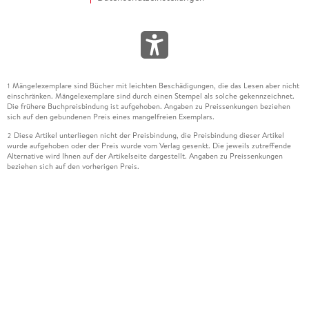
Mängelexemplare sind Bücher mit leichten Beschädigungen, die das Lesen aber nicht
1
einschränken. Mängelexemplare sind durch einen Stempel als solche gekennzeichnet.
Die frühere Buchpreisbindung ist aufgehoben. Angaben zu Preissenkungen beziehen
sich auf den gebundenen Preis eines mangelfreien Exemplars.
Diese Artikel unterliegen nicht der Preisbindung, die Preisbindung dieser Artikel
2
wurde aufgehoben oder der Preis wurde vom Verlag gesenkt. Die jeweils zutreffende
Alternative wird Ihnen auf der Artikelseite dargestellt. Angaben zu Preissenkungen
beziehen sich auf den vorherigen Preis.
Durch Öffnen der Leseprobe willigen Sie ein, dass Daten an den Anbieter der
3
Leseprobe übermittelt werden.
Der gebundene Preis dieses Artikels wird nach Ablauf des auf der Artikelseite
4
dargestellten Datums vom Verlag angehoben.
Der Preisvergleich bezieht sich auf die unverbindliche Preisempfehlung (UVP) des
5
Herstellers.
Der gebundene Preis dieses Artikels wurde vom Verlag gesenkt. Angaben zu
6
Preissenkungen beziehen sich auf den vorherigen Preis.
Die Preisbindung dieses Artikels wurde aufgehoben. Angaben zu Preissenkungen
7