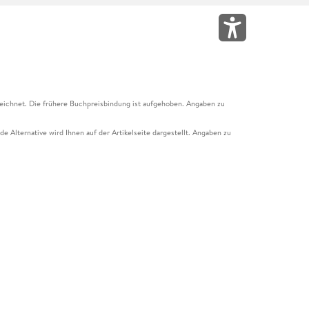
eichnet. Die frühere Buchpreisbindung ist aufgehoben. Angaben zu
e Alternative wird Ihnen auf der Artikelseite dargestellt. Angaben zu
ur Abholung mit Zahlung in der Filiale möglich. Der Gutschein ist nicht
t und das Hugendubel Hörbuch Abo. Der Gutschein ist nicht mit anderen