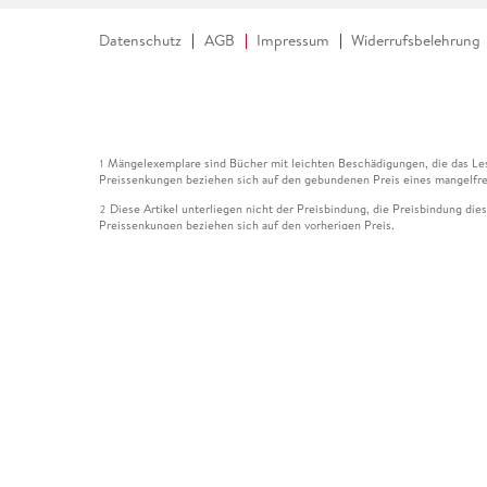
Datenschutz
AGB
Impressum
Widerrufsbelehrung
Mängelexemplare sind Bücher mit leichten Beschädigungen, die das Les
1
Preissenkungen beziehen sich auf den gebundenen Preis eines mangelfre
Diese Artikel unterliegen nicht der Preisbindung, die Preisbindung die
2
Preissenkungen beziehen sich auf den vorherigen Preis.
Durch Öffnen der Leseprobe willigen Sie ein, dass Daten an den Anbie
3
Der gebundene Preis dieses Artikels wird nach Ablauf des auf der Arti
4
Der Preisvergleich bezieht sich auf die unverbindliche Preisempfehlun
5
Der gebundene Preis dieses Artikels wurde vom Verlag gesenkt. Angabe
6
Die Preisbindung dieses Artikels wurde aufgehoben. Angaben zu Preis
7
Der gebundene Preis dieses Artikels wird nach Ablauf des auf der Arti
8
Ihr Gutschein SOMMER13 gilt bis einschließlich 10.08.2026. Sie könne
12
gültig für gesetzlich preisgebundene Artikel (deutschsprachige Bücher 
Gutscheinen und Geschenkkarten kombinierbar. Eine Barauszahlung ist ni