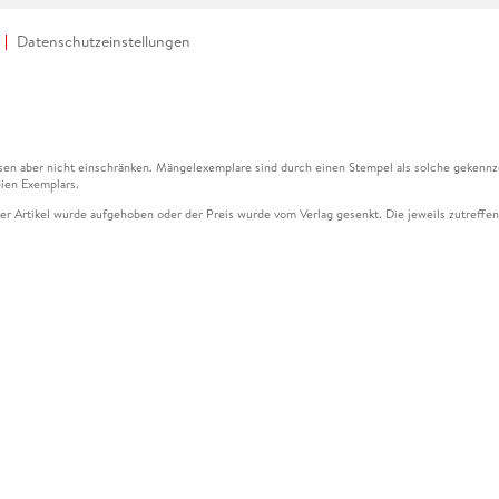
Datenschutzeinstellungen
en aber nicht einschränken. Mängelexemplare sind durch einen Stempel als solche gekennz
ien Exemplars.
ser Artikel wurde aufgehoben oder der Preis wurde vom Verlag gesenkt. Die jeweils zutreffend
ter der Leseprobe übermittelt werden.
kelseite dargestellten Datums vom Verlag angehoben.
g (UVP) des Herstellers.
n zu Preissenkungen beziehen sich auf den vorherigen Preis.
senkungen beziehen sich auf den letzten gebundenen Preis.
kelseite dargestellten Datums vom Verlag angehoben.
n den Gutschein ausschließlich online einlösen unter www.hugendubel.de. Keine Bestellung z
und eBooks) sowie für preisgebundene Kalender, tolino shine (4016621130466), tolino selec
cht möglich. Ein Weiterverkauf und der Handel des Gutscheincodes sind nicht gestattet.