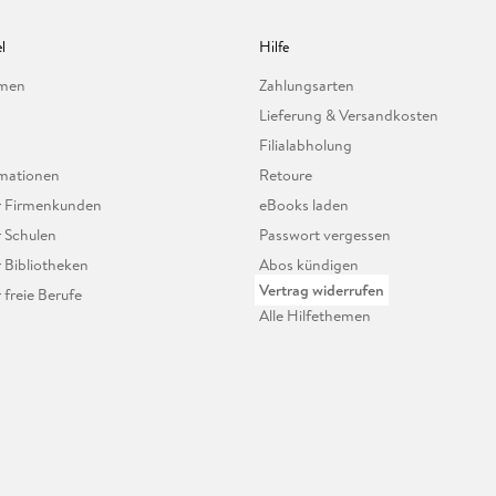
l
Hilfe
hmen
Zahlungsarten
Lieferung & Versandkosten
Filialabholung
mationen
Retoure
ür Firmenkunden
eBooks laden
r Schulen
Passwort vergessen
r Bibliotheken
Abos kündigen
Vertrag widerrufen
r freie Berufe
Alle Hilfethemen