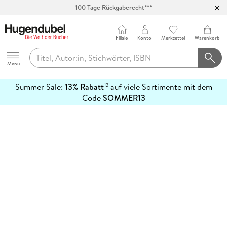
100 Tage Rückgaberecht***
Abholung in über 100 Filialen
Filiale
Konto
Merkzettel
Warenkorb
Hugendubel
Menu
Summer Sale:
13% Rabatt
auf viele Sortimente mit dem
12
mehr
Code
SOMMER13
erfahren