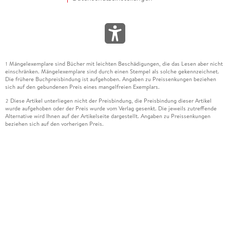
Mängelexemplare sind Bücher mit leichten Beschädigungen, die das Lesen aber nicht
1
einschränken. Mängelexemplare sind durch einen Stempel als solche gekennzeichnet.
Die frühere Buchpreisbindung ist aufgehoben. Angaben zu Preissenkungen beziehen
sich auf den gebundenen Preis eines mangelfreien Exemplars.
Diese Artikel unterliegen nicht der Preisbindung, die Preisbindung dieser Artikel
2
wurde aufgehoben oder der Preis wurde vom Verlag gesenkt. Die jeweils zutreffende
Alternative wird Ihnen auf der Artikelseite dargestellt. Angaben zu Preissenkungen
beziehen sich auf den vorherigen Preis.
Durch Öffnen der Leseprobe willigen Sie ein, dass Daten an den Anbieter der
3
Leseprobe übermittelt werden.
Der gebundene Preis dieses Artikels wird nach Ablauf des auf der Artikelseite
4
dargestellten Datums vom Verlag angehoben.
Der Preisvergleich bezieht sich auf die unverbindliche Preisempfehlung (UVP) des
5
Herstellers.
Der gebundene Preis dieses Artikels wurde vom Verlag gesenkt. Angaben zu
6
Preissenkungen beziehen sich auf den vorherigen Preis.
Die Preisbindung dieses Artikels wurde aufgehoben. Angaben zu Preissenkungen
7