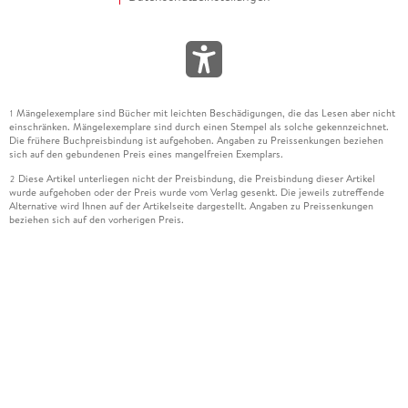
Mängelexemplare sind Bücher mit leichten Beschädigungen, die das Lesen aber nicht
1
einschränken. Mängelexemplare sind durch einen Stempel als solche gekennzeichnet.
Die frühere Buchpreisbindung ist aufgehoben. Angaben zu Preissenkungen beziehen
sich auf den gebundenen Preis eines mangelfreien Exemplars.
Diese Artikel unterliegen nicht der Preisbindung, die Preisbindung dieser Artikel
2
wurde aufgehoben oder der Preis wurde vom Verlag gesenkt. Die jeweils zutreffende
Alternative wird Ihnen auf der Artikelseite dargestellt. Angaben zu Preissenkungen
beziehen sich auf den vorherigen Preis.
Durch Öffnen der Leseprobe willigen Sie ein, dass Daten an den Anbieter der
3
Leseprobe übermittelt werden.
Der gebundene Preis dieses Artikels wird nach Ablauf des auf der Artikelseite
4
dargestellten Datums vom Verlag angehoben.
Der Preisvergleich bezieht sich auf die unverbindliche Preisempfehlung (UVP) des
5
Herstellers.
Der gebundene Preis dieses Artikels wurde vom Verlag gesenkt. Angaben zu
6
Preissenkungen beziehen sich auf den vorherigen Preis.
Die Preisbindung dieses Artikels wurde aufgehoben. Angaben zu Preissenkungen
7