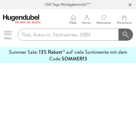
100 Tage Rückgaberecht***
Abholung in über 100 Filialen
Filiale
Konto
Merkzettel
Warenkorb
Hugendubel
Menu
Summer Sale:
13% Rabatt
auf viele Sortimente mit dem
12
mehr
Code
SOMMER13
erfahren