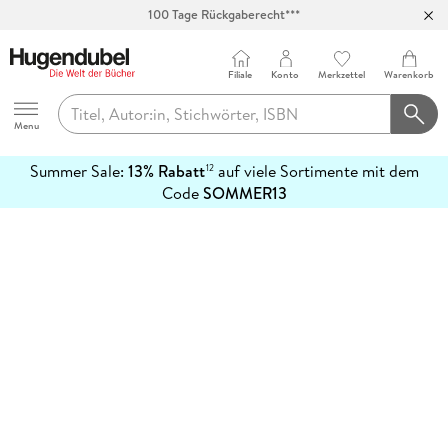
100 Tage Rückgaberecht***
Abholung in über 100 Filialen
Filiale
Konto
Merkzettel
Warenkorb
Hugendubel
Menu
Summer Sale:
13% Rabatt
auf viele Sortimente mit dem
12
mehr
Code
SOMMER13
erfahren