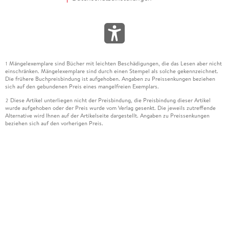
Mängelexemplare sind Bücher mit leichten Beschädigungen, die das Lesen aber nicht
1
einschränken. Mängelexemplare sind durch einen Stempel als solche gekennzeichnet.
Die frühere Buchpreisbindung ist aufgehoben. Angaben zu Preissenkungen beziehen
sich auf den gebundenen Preis eines mangelfreien Exemplars.
Diese Artikel unterliegen nicht der Preisbindung, die Preisbindung dieser Artikel
2
wurde aufgehoben oder der Preis wurde vom Verlag gesenkt. Die jeweils zutreffende
Alternative wird Ihnen auf der Artikelseite dargestellt. Angaben zu Preissenkungen
beziehen sich auf den vorherigen Preis.
Durch Öffnen der Leseprobe willigen Sie ein, dass Daten an den Anbieter der
3
Leseprobe übermittelt werden.
Der gebundene Preis dieses Artikels wird nach Ablauf des auf der Artikelseite
4
dargestellten Datums vom Verlag angehoben.
Der Preisvergleich bezieht sich auf die unverbindliche Preisempfehlung (UVP) des
5
Herstellers.
Der gebundene Preis dieses Artikels wurde vom Verlag gesenkt. Angaben zu
6
Preissenkungen beziehen sich auf den vorherigen Preis.
Die Preisbindung dieses Artikels wurde aufgehoben. Angaben zu Preissenkungen
7