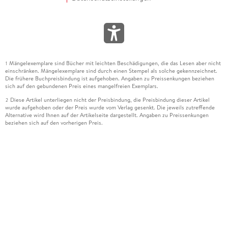
Mängelexemplare sind Bücher mit leichten Beschädigungen, die das Lesen aber nicht
1
einschränken. Mängelexemplare sind durch einen Stempel als solche gekennzeichnet.
Die frühere Buchpreisbindung ist aufgehoben. Angaben zu Preissenkungen beziehen
sich auf den gebundenen Preis eines mangelfreien Exemplars.
Diese Artikel unterliegen nicht der Preisbindung, die Preisbindung dieser Artikel
2
wurde aufgehoben oder der Preis wurde vom Verlag gesenkt. Die jeweils zutreffende
Alternative wird Ihnen auf der Artikelseite dargestellt. Angaben zu Preissenkungen
beziehen sich auf den vorherigen Preis.
Durch Öffnen der Leseprobe willigen Sie ein, dass Daten an den Anbieter der
3
Leseprobe übermittelt werden.
Der gebundene Preis dieses Artikels wird nach Ablauf des auf der Artikelseite
4
dargestellten Datums vom Verlag angehoben.
Der Preisvergleich bezieht sich auf die unverbindliche Preisempfehlung (UVP) des
5
Herstellers.
Der gebundene Preis dieses Artikels wurde vom Verlag gesenkt. Angaben zu
6
Preissenkungen beziehen sich auf den vorherigen Preis.
Die Preisbindung dieses Artikels wurde aufgehoben. Angaben zu Preissenkungen
7