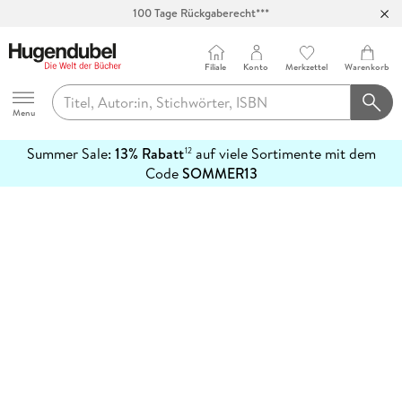
100 Tage Rückgaberecht***
Abholung in über 100 Filialen
Filiale
Konto
Merkzettel
Warenkorb
Hugendubel
Menu
Summer Sale:
13% Rabatt
auf viele Sortimente mit dem
12
mehr
Code
SOMMER13
erfahren