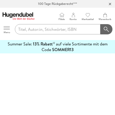
100 Tage Rückgaberecht***
Abholung in über 100 Filialen
Filiale
Konto
Merkzettel
Warenkorb
Hugendubel
Menu
Summer Sale:
13% Rabatt
auf viele Sortimente mit dem
12
mehr
Code
SOMMER13
erfahren