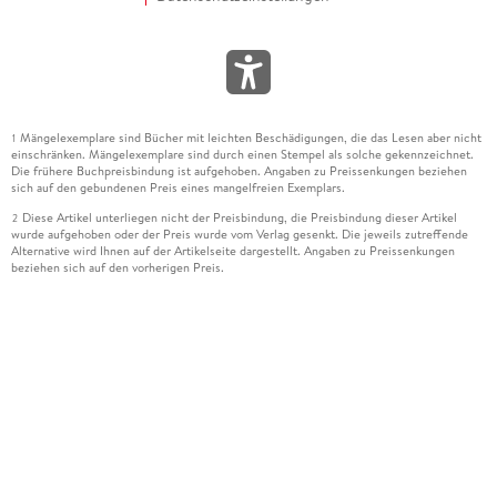
Mängelexemplare sind Bücher mit leichten Beschädigungen, die das Lesen aber nicht
1
einschränken. Mängelexemplare sind durch einen Stempel als solche gekennzeichnet.
Die frühere Buchpreisbindung ist aufgehoben. Angaben zu Preissenkungen beziehen
sich auf den gebundenen Preis eines mangelfreien Exemplars.
Diese Artikel unterliegen nicht der Preisbindung, die Preisbindung dieser Artikel
2
wurde aufgehoben oder der Preis wurde vom Verlag gesenkt. Die jeweils zutreffende
Alternative wird Ihnen auf der Artikelseite dargestellt. Angaben zu Preissenkungen
beziehen sich auf den vorherigen Preis.
Durch Öffnen der Leseprobe willigen Sie ein, dass Daten an den Anbieter der
3
Leseprobe übermittelt werden.
Der gebundene Preis dieses Artikels wird nach Ablauf des auf der Artikelseite
4
dargestellten Datums vom Verlag angehoben.
Der Preisvergleich bezieht sich auf die unverbindliche Preisempfehlung (UVP) des
5
Herstellers.
Der gebundene Preis dieses Artikels wurde vom Verlag gesenkt. Angaben zu
6
Preissenkungen beziehen sich auf den vorherigen Preis.
Die Preisbindung dieses Artikels wurde aufgehoben. Angaben zu Preissenkungen
7