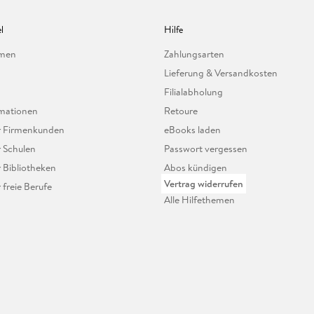
l
Hilfe
hmen
Zahlungsarten
Lieferung & Versandkosten
Filialabholung
mationen
Retoure
ür Firmenkunden
eBooks laden
r Schulen
Passwort vergessen
r Bibliotheken
Abos kündigen
Vertrag widerrufen
r freie Berufe
Alle Hilfethemen