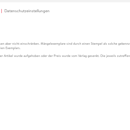
Datenschutzeinstellungen
en aber nicht einschränken. Mängelexemplare sind durch einen Stempel als solche gekennz
ien Exemplars.
ser Artikel wurde aufgehoben oder der Preis wurde vom Verlag gesenkt. Die jeweils zutreffend
ter der Leseprobe übermittelt werden.
kelseite dargestellten Datums vom Verlag angehoben.
g (UVP) des Herstellers.
n zu Preissenkungen beziehen sich auf den vorherigen Preis.
senkungen beziehen sich auf den letzten gebundenen Preis.
kelseite dargestellten Datums vom Verlag angehoben.
n den Gutschein ausschließlich online einlösen unter www.hugendubel.de. Keine Bestellung z
und eBooks) sowie für preisgebundene Kalender, tolino shine (4016621130466), tolino selec
cht möglich. Ein Weiterverkauf und der Handel des Gutscheincodes sind nicht gestattet.