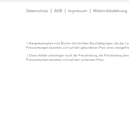
Datenschutz
AGB
Impressum
Widerrufsbelehrung
Mängelexemplare sind Bücher mit leichten Beschädigungen, die das Les
1
Preissenkungen beziehen sich auf den gebundenen Preis eines mangelfre
Diese Artikel unterliegen nicht der Preisbindung, die Preisbindung die
2
Preissenkungen beziehen sich auf den vorherigen Preis.
Durch Öffnen der Leseprobe willigen Sie ein, dass Daten an den Anbie
3
Der gebundene Preis dieses Artikels wird nach Ablauf des auf der Arti
4
Der Preisvergleich bezieht sich auf die unverbindliche Preisempfehlun
5
Der gebundene Preis dieses Artikels wurde vom Verlag gesenkt. Angabe
6
Die Preisbindung dieses Artikels wurde aufgehoben. Angaben zu Preis
7
Der gebundene Preis dieses Artikels wird nach Ablauf des auf der Arti
8
Ihr Gutschein SOMMER13 gilt bis einschließlich 10.08.2026. Sie könne
12
gültig für gesetzlich preisgebundene Artikel (deutschsprachige Bücher 
Gutscheinen und Geschenkkarten kombinierbar. Eine Barauszahlung ist ni