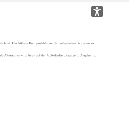
eichnet. Die frühere Buchpreisbindung ist aufgehoben. Angaben zu
e Alternative wird Ihnen auf der Artikelseite dargestellt. Angaben zu
ur Abholung mit Zahlung in der Filiale möglich. Der Gutschein ist nicht
t und das Hugendubel Hörbuch Abo. Der Gutschein ist nicht mit anderen