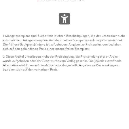
Mängelexemplare sind Bücher mit leichten Beschädigungen, die das Lesen aber nicht
1
einschränken. Mängelexemplare sind durch einen Stempel als solche gekennzeichnet.
Die frühere Buchpreisbindung ist aufgehoben. Angaben zu Preissenkungen beziehen
sich auf den gebundenen Preis eines mangelfreien Exemplars.
Diese Artikel unterliegen nicht der Preisbindung, die Preisbindung dieser Artikel
2
wurde aufgehoben oder der Preis wurde vom Verlag gesenkt. Die jeweils zutreffende
Alternative wird Ihnen auf der Artikelseite dargestellt. Angaben zu Preissenkungen
beziehen sich auf den vorherigen Preis.
Durch Öffnen der Leseprobe willigen Sie ein, dass Daten an den Anbieter der
3
Leseprobe übermittelt werden.
Der gebundene Preis dieses Artikels wird nach Ablauf des auf der Artikelseite
4
dargestellten Datums vom Verlag angehoben.
Der Preisvergleich bezieht sich auf die unverbindliche Preisempfehlung (UVP) des
5
Herstellers.
Der gebundene Preis dieses Artikels wurde vom Verlag gesenkt. Angaben zu
6
Preissenkungen beziehen sich auf den vorherigen Preis.
Die Preisbindung dieses Artikels wurde aufgehoben. Angaben zu Preissenkungen
7