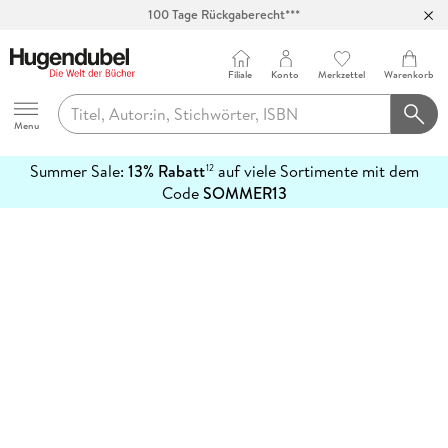
100 Tage Rückgaberecht***
Abholung in über 100 Filialen
Filiale
Konto
Merkzettel
Warenkorb
Hugendubel
Menu
Summer Sale:
13% Rabatt
auf viele Sortimente mit dem
12
mehr
Code
SOMMER13
erfahren