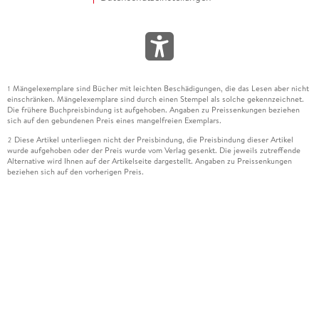
Mängelexemplare sind Bücher mit leichten Beschädigungen, die das Lesen aber nicht
1
einschränken. Mängelexemplare sind durch einen Stempel als solche gekennzeichnet.
Die frühere Buchpreisbindung ist aufgehoben. Angaben zu Preissenkungen beziehen
sich auf den gebundenen Preis eines mangelfreien Exemplars.
Diese Artikel unterliegen nicht der Preisbindung, die Preisbindung dieser Artikel
2
wurde aufgehoben oder der Preis wurde vom Verlag gesenkt. Die jeweils zutreffende
Alternative wird Ihnen auf der Artikelseite dargestellt. Angaben zu Preissenkungen
beziehen sich auf den vorherigen Preis.
Durch Öffnen der Leseprobe willigen Sie ein, dass Daten an den Anbieter der
3
Leseprobe übermittelt werden.
Der gebundene Preis dieses Artikels wird nach Ablauf des auf der Artikelseite
4
dargestellten Datums vom Verlag angehoben.
Der Preisvergleich bezieht sich auf die unverbindliche Preisempfehlung (UVP) des
5
Herstellers.
Der gebundene Preis dieses Artikels wurde vom Verlag gesenkt. Angaben zu
6
Preissenkungen beziehen sich auf den vorherigen Preis.
Die Preisbindung dieses Artikels wurde aufgehoben. Angaben zu Preissenkungen
7