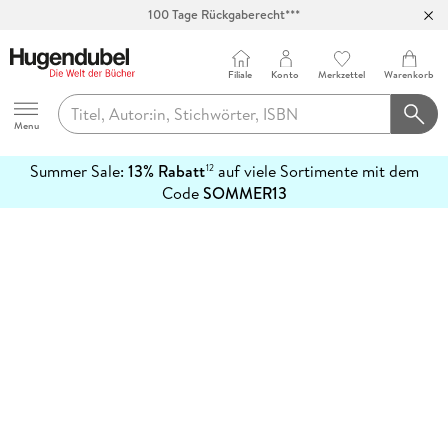
100 Tage Rückgaberecht***
Abholung in über 100 Filialen
Filiale
Konto
Merkzettel
Warenkorb
Hugendubel
Menu
Summer Sale:
13% Rabatt
auf viele Sortimente mit dem
12
mehr
Code
SOMMER13
erfahren