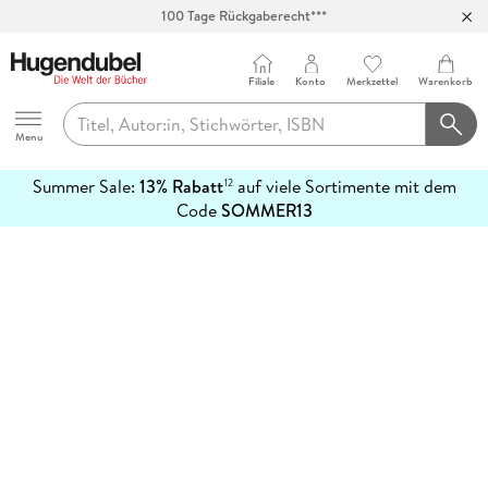
100 Tage Rückgaberecht***
Abholung in über 100 Filialen
Filiale
Konto
Merkzettel
Warenkorb
Hugendubel
Menu
Summer Sale:
13% Rabatt
auf viele Sortimente mit dem
12
mehr
Code
SOMMER13
erfahren