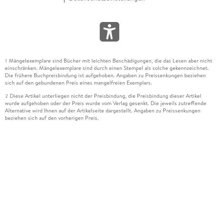
Mängelexemplare sind Bücher mit leichten Beschädigungen, die das Lesen aber nicht
1
einschränken. Mängelexemplare sind durch einen Stempel als solche gekennzeichnet.
Die frühere Buchpreisbindung ist aufgehoben. Angaben zu Preissenkungen beziehen
sich auf den gebundenen Preis eines mangelfreien Exemplars.
Diese Artikel unterliegen nicht der Preisbindung, die Preisbindung dieser Artikel
2
wurde aufgehoben oder der Preis wurde vom Verlag gesenkt. Die jeweils zutreffende
Alternative wird Ihnen auf der Artikelseite dargestellt. Angaben zu Preissenkungen
beziehen sich auf den vorherigen Preis.
Durch Öffnen der Leseprobe willigen Sie ein, dass Daten an den Anbieter der
3
Leseprobe übermittelt werden.
Der gebundene Preis dieses Artikels wird nach Ablauf des auf der Artikelseite
4
dargestellten Datums vom Verlag angehoben.
Der Preisvergleich bezieht sich auf die unverbindliche Preisempfehlung (UVP) des
5
Herstellers.
Der gebundene Preis dieses Artikels wurde vom Verlag gesenkt. Angaben zu
6
Preissenkungen beziehen sich auf den vorherigen Preis.
Die Preisbindung dieses Artikels wurde aufgehoben. Angaben zu Preissenkungen
7