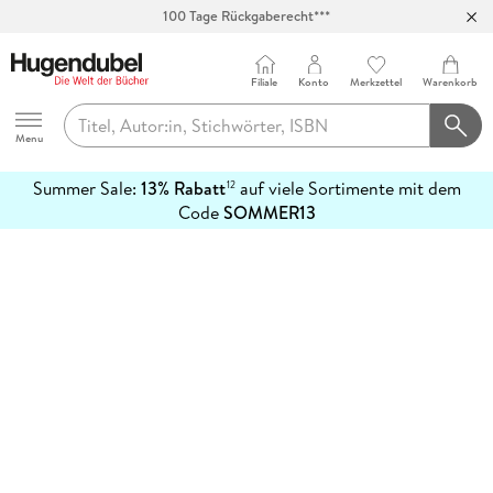
100 Tage Rückgaberecht***
Abholung in über 100 Filialen
Filiale
Konto
Merkzettel
Warenkorb
Hugendubel
Menu
Summer Sale:
13% Rabatt
auf viele Sortimente mit dem
12
mehr
Code
SOMMER13
erfahren