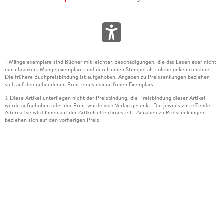
Mängelexemplare sind Bücher mit leichten Beschädigungen, die das Lesen aber nicht
1
einschränken. Mängelexemplare sind durch einen Stempel als solche gekennzeichnet.
Die frühere Buchpreisbindung ist aufgehoben. Angaben zu Preissenkungen beziehen
sich auf den gebundenen Preis eines mangelfreien Exemplars.
Diese Artikel unterliegen nicht der Preisbindung, die Preisbindung dieser Artikel
2
wurde aufgehoben oder der Preis wurde vom Verlag gesenkt. Die jeweils zutreffende
Alternative wird Ihnen auf der Artikelseite dargestellt. Angaben zu Preissenkungen
beziehen sich auf den vorherigen Preis.
Durch Öffnen der Leseprobe willigen Sie ein, dass Daten an den Anbieter der
3
Leseprobe übermittelt werden.
Der gebundene Preis dieses Artikels wird nach Ablauf des auf der Artikelseite
4
dargestellten Datums vom Verlag angehoben.
Der Preisvergleich bezieht sich auf die unverbindliche Preisempfehlung (UVP) des
5
Herstellers.
Der gebundene Preis dieses Artikels wurde vom Verlag gesenkt. Angaben zu
6
Preissenkungen beziehen sich auf den vorherigen Preis.
Die Preisbindung dieses Artikels wurde aufgehoben. Angaben zu Preissenkungen
7