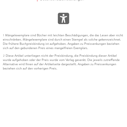
Mängelexemplare sind Bücher mit leichten Beschädigungen, die das Lesen aber nicht
1
einschränken. Mängelexemplare sind durch einen Stempel als solche gekennzeichnet.
Die frühere Buchpreisbindung ist aufgehoben. Angaben zu Preissenkungen beziehen
sich auf den gebundenen Preis eines mangelfreien Exemplars.
Diese Artikel unterliegen nicht der Preisbindung, die Preisbindung dieser Artikel
2
wurde aufgehoben oder der Preis wurde vom Verlag gesenkt. Die jeweils zutreffende
Alternative wird Ihnen auf der Artikelseite dargestellt. Angaben zu Preissenkungen
beziehen sich auf den vorherigen Preis.
Durch Öffnen der Leseprobe willigen Sie ein, dass Daten an den Anbieter der
3
Leseprobe übermittelt werden.
Der gebundene Preis dieses Artikels wird nach Ablauf des auf der Artikelseite
4
dargestellten Datums vom Verlag angehoben.
Der Preisvergleich bezieht sich auf die unverbindliche Preisempfehlung (UVP) des
5
Herstellers.
Der gebundene Preis dieses Artikels wurde vom Verlag gesenkt. Angaben zu
6
Preissenkungen beziehen sich auf den vorherigen Preis.
Die Preisbindung dieses Artikels wurde aufgehoben. Angaben zu Preissenkungen
7