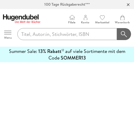
100 Tage Rückgaberecht***
Abholung in über 100 Filialen
Filiale
Konto
Merkzettel
Warenkorb
Hugendubel
Menu
Summer Sale:
13% Rabatt
auf viele Sortimente mit dem
12
mehr
Code
SOMMER13
erfahren